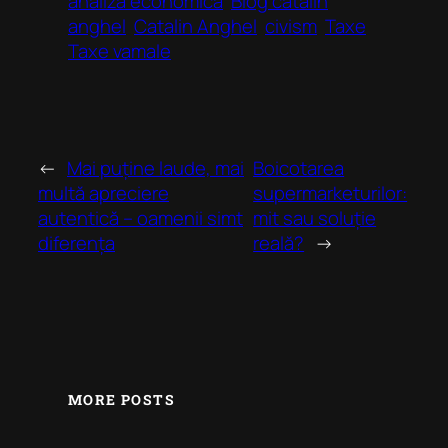
analiza economică
Blog catalin
anghel
Catalin Anghel
civism
Taxe
Taxe vamale
←
Mai puține laude, mai
Boicotarea
multă apreciere
supermarketurilor:
autentică – oamenii simt
mit sau soluție
diferența
reală?
→
MORE POSTS