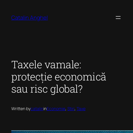
Skip
to
Catalin Anghel
content
Taxele vamale:
protecție economică
sau risc global?
Written by
catalin
in
Economie
, 
Stiri
, 
Taxe