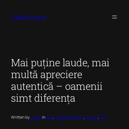
Skip
to
Catalin Anghel
content
Mai puține laude, mai
multă apreciere
autentică – oamenii
simt diferența
Written by
catalin
in
blog
, 
Catalin ANGHEL
, 
scoala
, 
Stiri