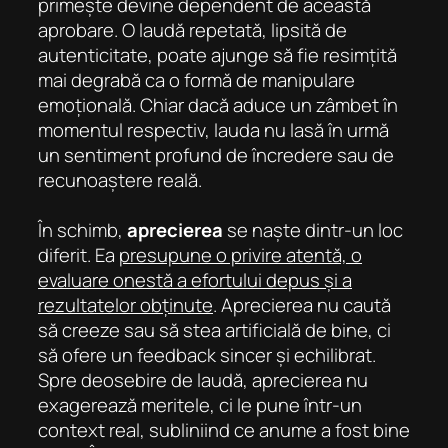
primește devine dependent de această
aprobare. O laudă repetată, lipsită de
autenticitate, poate ajunge să fie resimțită
mai degrabă ca o formă de manipulare
emoțională. Chiar dacă aduce un zâmbet în
momentul respectiv, lauda nu lasă în urmă
un sentiment profund de încredere sau de
recunoaștere reală.
În schimb,
aprecierea
se naște dintr-un loc
diferit. Ea
presupune o privire atentă, o
evaluare onestă a efortului depus și a
rezultatelor obținute
. Aprecierea nu caută
să creeze sau să stea artificială de bine, ci
să ofere un feedback sincer și echilibrat.
Spre deosebire de laudă, aprecierea nu
exagerează meritele, ci le pune într-un
context real, subliniind ce anume a fost bine