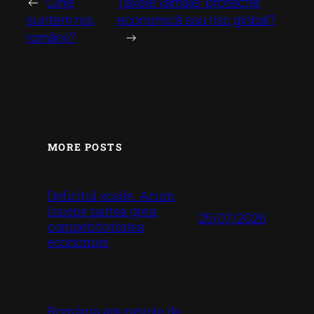
←
Cine
Taxele vamale: protecție
suntem noi,
economică sau risc global?
românii?
→
MORE POSTS
Deficitul scade. Acum
începe partea grea:
25/07/2026
competitivitatea
economiei
România are nevoie de