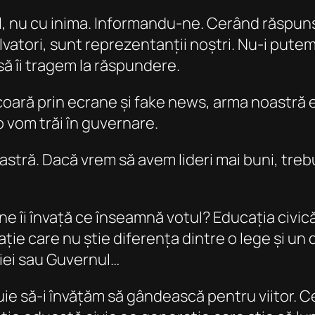
l, nu cu inima. Informandu-ne. Cerând răspuns
alvatori, sunt reprezentanții noștri. Nu-i putem
să îi tragem la răspundere.
coară prin ecrane și fake news, arma noastră e
vom trăi în guvernare.
oastră. Dacă vrem să avem lideri mai buni, tre
ne îi învață ce înseamnă votul? Educația civic
ație care nu știe diferența dintre o lege și un
iei sau Guvernul…
ebuie să-i învățăm să gândească pentru viitor