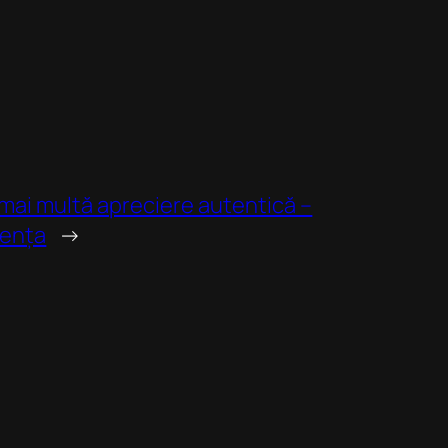
 mai multă apreciere autentică –
rența
→