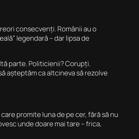
rareori consecvenți. Românii au o
ală” legendară – dar lipsa de
ă parte. Politicienii? Corupți.
, să așteptăm ca altcineva să rezolve
care promite luna de pe cer, fără să nu
vesc unde doare mai tare – frica,