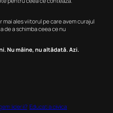
lupte pentru ceea ce contează.
 mai ales viitorul pe care avem curajul
oia de a schimba ceea ce nu
ni. Nu mâine, nu altădată. Azi.
em liderii?
Educatia civica