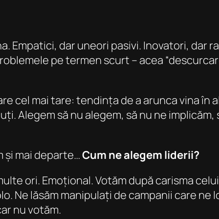
a. Empatici, dar uneori pasivi. Inovatori, dar 
problemele pe termen scurt – acea “descurcare
 cel mai tare: tendința de a arunca vina în alt
 Tăcuți. Alegem să nu alegem, să nu ne implicăm
m și mai departe…
Cum ne alegem liderii?
te ori. Emoțional. Votăm după carisma celui 
o. Ne lăsăm manipulați de campanii care ne lo
ăcar nu votăm.