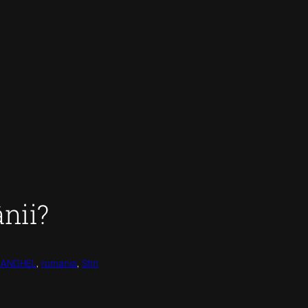
nii?
n ANGHEL
, 
romania
, 
Stiri