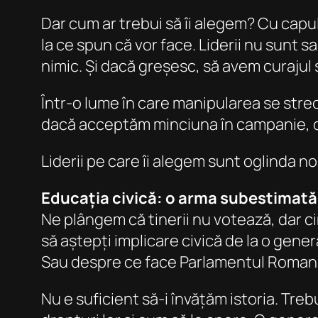
Dar cum ar trebui să îi alegem? Cu capu
la ce spun că vor face. Liderii nu sunt s
nimic. Și dacă greșesc, să avem curajul 
Într-o lume în care manipularea se stre
dacă acceptăm minciuna în campanie, o 
Liderii pe care îi alegem sunt oglinda n
Educația civică: o arma subestimată
Ne plângem că tinerii nu votează, dar ci
să aștepți implicare civică de la o gener
Sau despre ce face Parlamentul Roman
Nu e suficient să-i învățăm istoria. Tr