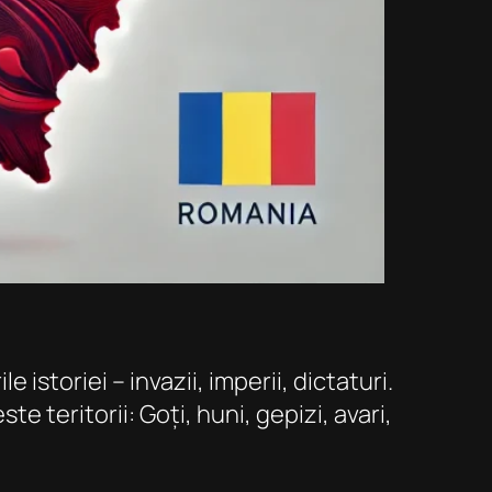
e istoriei – invazii, imperii, dictaturi.
e teritorii: Goți, huni, gepizi, avari,