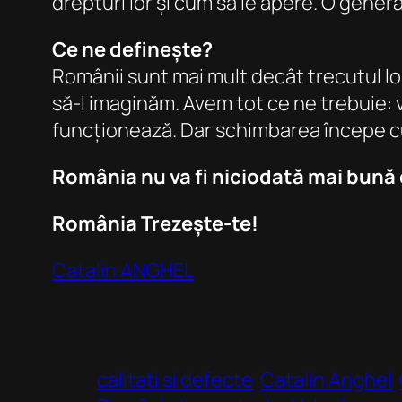
drepturi lor și cum să le apere. O gene
Ce ne definește?
Românii sunt mai mult decât trecutul lor
să-l imaginăm. Avem tot ce ne trebuie: v
funcționează. Dar schimbarea începe cu 
România nu va fi niciodată mai bună d
România Trezește-te!
Catalin ANGHEL
calitati si defecte
Catalin Anghel