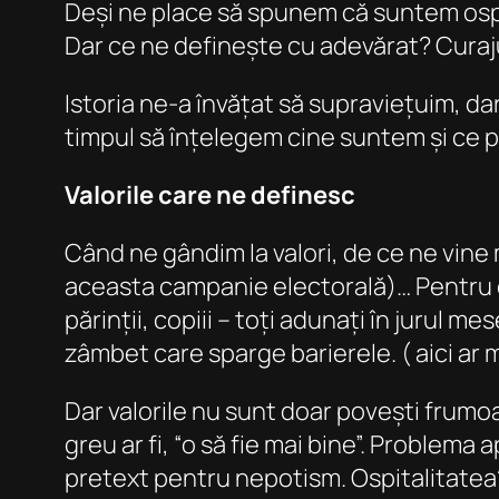
Deși ne place să spunem că suntem ospit
Dar ce ne definește cu adevărat? Curaju
Istoria ne-a învățat să supraviețuim, da
timpul să înțelegem cine suntem și ce 
Valorile care ne definesc
Când ne gândim la valori, de ce ne vine m
aceasta campanie electorală)… Pentru că,
părinții, copiii – toți adunați în jurul m
zâmbet care sparge barierele. ( aici ar m
Dar valorile nu sunt doar povești frumoa
greu ar fi, “o să fie mai bine”. Problema
pretext pentru nepotism. Ospitalitatea