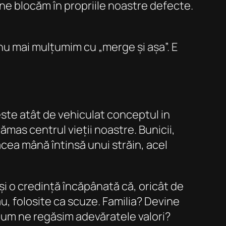
 ne blocăm în propriile noastre defecte.
 nu mai mulțumim cu „merge și așa”. E
 este atât de vehiculat conceptul in
ămas centrul vieții noastre. Bunicii,
: acea mână întinsă unui străin, acel
și o credință încăpânată că, oricât de
ău, folosite ca scuze. Familia? Devine
Cum ne regăsim adevăratele valori?