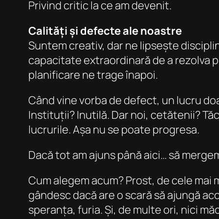
Privind critic la ce am devenit.
Calități și defecte ale noastre
Suntem creativ, dar ne lipsește disciplin
capacitate extraordinară de a rezolva 
planificare ne trage înapoi.
Când vine vorba de defect, un lucru doare
Instituții? Inutilă. Dar noi, cetătenii?
lucrurile. Așa nu se poate progresa.
Dacă tot am ajuns până aici… să merge
Cum alegem acum? Prost, de cele mai mul
gândesc dacă are o scară să ajungă acol
speranța, furia. Și, de multe ori, nici m