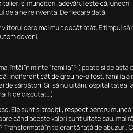
alieri și muncitori, adevărul este că, uneori,
l de a ne reinventa. De fiecare dată.
r viitorul cere mai mult decât atât. E timpul să
putem deveni.
ai întâi în minte “familia”? ( poate si de asta
 indiferent cât de greu ne-a fost, familia a r
esei de sărbători. Și, să nu uităm, ospitalitatea
ai fi de discutat…)
se. Ele sunt și tradiții, respect pentru muncă 
 apare când aceste valori sunt uitate sau, mai r
? Transformată în toleranță față de abuzuri. 