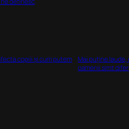
e ne definesc
fecta copiii și cum putem
Mai puține laude,
oamenii simt dife