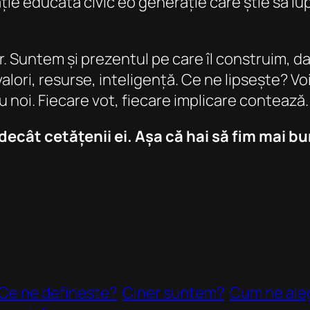
rație educată civic eo generație care știe să 
. Suntem și prezentul pe care îl construim, dar
alori, resurse, inteligență. Ce ne lipsește? V
noi. Fiecare vot, fiecare implicare contează.
ecât cetățenii ei. Așa că hai să fim mai bu
Ce ne defineste?
Ciner suntem?
Cum ne aleg