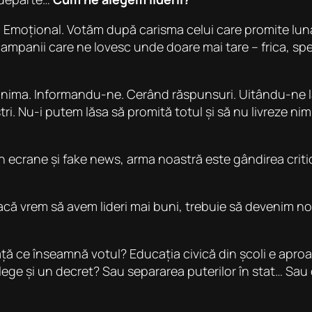
 Emoțional. Votăm după carisma celui care promite luna
mpanii care ne lovesc unde doare mai tare – frica, spera
 inima. Informandu-ne. Cerând răspunsuri. Uitându-ne la
tri. Nu-i putem lăsa să promită totul și să nu livreze ni
in ecrane și fake news, arma noastră este gândirea cri
Dacă vrem să avem lideri mai buni, trebuie să devenim no
vață ce înseamnă votul? Educația civică din școli e apro
o lege și un decret? Sau separarea puterilor în stat… S