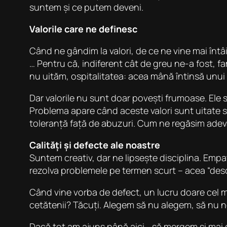
suntem și ce putem deveni.
Valorile care ne definesc
Când ne gândim la valori, de ce ne vine mai întâ
… Pentru că, indiferent cât de greu ne-a fost, fami
nu uităm, ospitalitatea: acea mână întinsă unui s
Dar valorile nu sunt doar povești frumoase. Ele su
Problema apare când aceste valori sunt uitate s
toleranță față de abuzuri. Cum ne regăsim adevăra
Calități și defecte ale noastre
Suntem creativ, dar ne lipsește disciplina. Empat
rezolva problemele pe termen scurt – acea “descu
Când vine vorba de defect, un lucru doare cel mai 
cetătenii? Tăcuți. Alegem să nu alegem, să nu n
Dacă tot am ajuns până aici… să mergem și mai