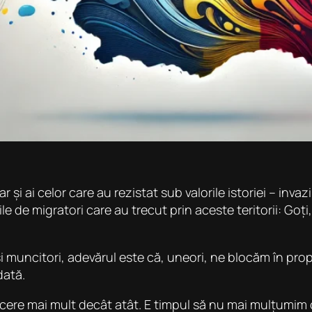
și ai celor care au rezistat sub valorile istoriei – invazii
 de migratori care au trecut prin aceste teritorii: Goți, h
 muncitori, adevărul este că, uneori, ne blocăm în prop
dată.
l cere mai mult decât atât. E timpul să nu mai mulțumim 