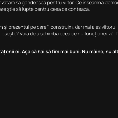
i învățăm să gândească pentru viitor. Ce înseamnă democ
are știe să lupte pentru ceea ce contează.
 și prezentul pe care îl construim, dar mai ales viitoru
ne lipsește? Voia de a schimba ceea ce nu funcționează. 
țenii ei. Așa că hai să fim mai buni. Nu mâine, nu alt