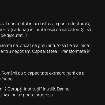
hiculat conceptul in aceasta campanie electorală)
i – toți adunați în jurul mesei de sărbători. Și, să
i de discutat…)
ată că, oricât de greu ar fi, “o să fie mai bine”.
 pentru nepotism. Ospitalitatea? Transformată în
ți. Românii au o capacitate extraordinară de a
 înapoi.
? Corupți. Instituții? Inutilă. Dar noi,
le. Așa nu se poate progresa.