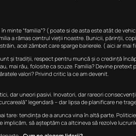
i în minte “familia”? ( poate si de asta este atât de ve
lia a rămas centrul vieții noastre. Bunicii, părinții, copii
trăin, acel zâmbet care sparge barierele. ( aici ar mai f
nt și tradiții, respect pentru muncă și o credință încăpân
au, mai rău, folosite ca scuze. Familia? Devine pretext
tele valori? Privind critic la ce am devenit.
ici, dar uneori pasivi. Inovatori, dar rareori consecven
rcareală” legendară – dar lipsa de planificare ne trage
tare: tendința de a arunca vina în altă parte. Politicienii
e implicăm, să așteptăm ca altcineva să rezolve lucruri
 departe…
Cum ne alegem liderii?