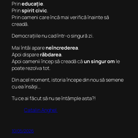
Prin
educație
.
Prin
spirit civic
.
Prin oameni care încă mai verifică înainte să
creadă.
Democrațiile nu cad într-o singură zi.
Mai întâi apare
neîncrederea
.
Apoi dispare
răbdarea
.
Apoi oamenii încep să creadă că
un singur om
le
poate rezolva tot.
Din acel moment, istoria începe din nou să semene
cu ea însăși…
Tu ce ai făcut să nu se întâmple asta?!
Catalin Anghel
10/05/2026