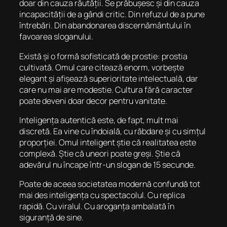
doar din cauza răutății. Se prăbușesc și din cauza
incapacității de a gândi critic. Din refuzul de a pune
întrebări. Din abandonarea discernământului în
favoarea sloganului.
Există și o formă sofisticată de prostie: prostia
cultivată. Omul care citează enorm, vorbește
elegant și afișează superioritate intelectuală, dar
care nu mai are modestie. Cultura fără caracter
poate deveni doar decor pentru vanitate.
Inteligența autentică este, de fapt, mult mai
discretă. Ea vine cu îndoială, cu răbdare și cu simțul
proporției. Omul inteligent știe că realitatea este
complexă. Știe că uneori poate greși. Știe că
adevărul nu încape într-un slogan de 15 secunde.
Poate de aceea societatea modernă confundă tot
mai des inteligența cu spectacolul. Cu replica
rapidă. Cu viralul. Cu aroganța ambalată în
siguranță de sine.