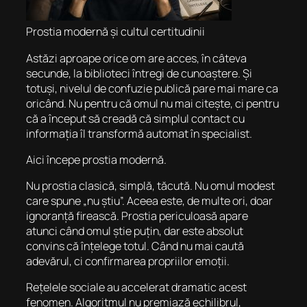
Prostia modernă și cultul certitudinii
Astăzi aproape orice om are acces, în câteva
secunde, la biblioteci întregi de cunoaștere. Și
totuși, nivelul de confuzie publică pare mai mare ca
oricând. Nu pentru că omul nu mai citește, ci pentru
că a început să creadă că simplul contact cu
informația îl transformă automat în specialist.
Aici începe prostia modernă.
Nu prostia clasică, simplă, tăcută. Nu omul modest
care spune „nu știu”. Aceea este, de multe ori, doar
ignoranță firească. Prostia periculoasă apare
atunci când omul știe puțin, dar este absolut
convins că înțelege totul. Când nu mai caută
adevărul, ci confirmarea propriilor emoții.
Rețelele sociale au accelerat dramatic acest
fenomen. Algoritmul nu premiază echilibrul,