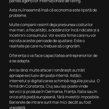
partea agențiilor internaționale de rating.
Asta nu înseamnă însă că economia este lipsită de
probleme.
Multe companii resimt deja presiunea costurilor
mai mari, a fiscalității, a dobânzilor încă ridicate și a
încetinirii consumului. Vor exista firme care nu vor
rezista acestei perioade de ajustare. Este o
realitate pe care nu trebuie să o ignorăm.
Diferența o va face capacitatea antreprenorilor de
a se adapta.
Ani la rând, multe afaceri românești au trăit
aproape exclusiv din piața internă. Astăzi,
internetul și digitalizarea schimbă regulile jocului. O
firmă din Constanța, Cluj sau Iași poate vinde
servicii și produse în Germania, Franța, Italia sau în
orice altă piață europeană, fără investiții imposibile.
Barierele de intrare sunt mai mici decât au fost
vreodată.