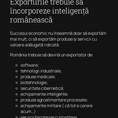
Exporturile trebuie să
încorporeze inteligență
românească
Succesul economic nu înseamnă doar să exportăm
mai mult, ci să exportăm produse și servicii cu
valoare adăugată ridicată.
România trebuie să devină un exportator de:
software;
tehnologii industriale;
produse medicale;
biotehnologie;
securitate cibernetică;
echipamente inteligente;
produse agroalimentare procesate;
echipamente militare ( că tot e cerere
acum…)
servicii bazate pe cunoaștere.