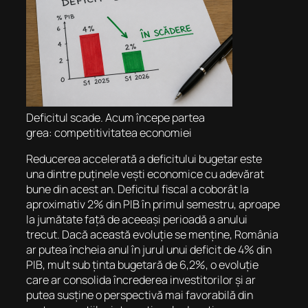
Deficitul scade. Acum începe partea
grea: competitivitatea economiei
Reducerea accelerată a deficitului bugetar este
una dintre puținele vești economice cu adevărat
bune din acest an. Deficitul fiscal a coborât la
aproximativ 2% din PIB în primul semestru, aproape
la jumătate față de aceeași perioadă a anului
trecut. Dacă această evoluție se menține, România
ar putea încheia anul în jurul unui deficit de 4% din
PIB, mult sub ținta bugetară de 6,2%, o evoluție
care ar consolida încrederea investitorilor și ar
putea susține o perspectivă mai favorabilă din