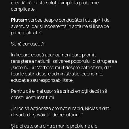
creadă că există soluții simple la probleme
complicate.
Plutarh
vorbea despre conducători cu „spirit de
aventură, dar și incoerență în acțiune și lipsă de
principialitate”.
Sună cunoscut?!
În fiecare epocă apar oameni care promit
renașterea națiunii, salvarea poporului, distrugerea
„sistemului”. Vorbesc mult despre patriotism, dar
foarte puțin despre administrație, economie,
educație sau responsabilitate.
Pentru că e mai ușor să aprinzi emoții decât să
construiești instituții.
„În loc să acționeze prompt și rapid, Nicias a dat
dovadă de șovăială, de nehotărîre.”
Și aici este una dintre marile probleme ale