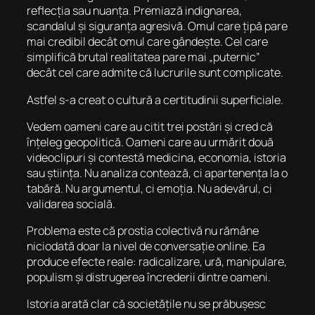
reflecția sau nuanța. Premiază indignarea,
scandalul și siguranța agresivă. Omul care țipă pare
mai credibil decât omul care gândește. Cel care
simplifică brutal realitatea pare mai „puternic”
decât cel care admite că lucrurile sunt complicate.
Astfel s-a creat o cultură a certitudinii superficiale.
Vedem oameni care au citit trei postări și cred că
înțeleg geopolitică. Oameni care au urmărit două
videoclipuri și contestă medicina, economia, istoria
sau știința. Nu analiza contează, ci apartenența la o
tabără. Nu argumentul, ci emoția. Nu adevărul, ci
validarea socială.
Problema este că prostia colectivă nu rămâne
niciodată doar la nivel de conversație online. Ea
produce efecte reale: radicalizare, ură, manipulare,
populism și distrugerea încrederii dintre oameni.
Istoria arată clar că societățile nu se prăbușesc