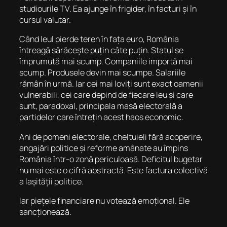
studiourile TV. Ea ajunge în frigider, în facturi și în
cursul valutar.
Când leul pierde teren în fața euro, România
întreagă sărăcește puțin câte puțin. Statul se
împrumută mai scump. Companiile importă mai
scump. Produsele devin mai scumpe. Salariile
rămân în urmă. Iar cei mai loviți sunt exact oamenii
vulnerabili, cei care depind de fiecare leu și care
sunt, paradoxal, principala masă electorală a
partidelor care întrețin acest haos economic.
Ani de pomeni electorale, cheltuieli fără acoperire,
angajări politice și reforme amânate au împins
România într-o zonă periculoasă. Deficitul bugetar
nu mai este o cifră abstractă. Este factura colectivă
a lașității politice.
Iar piețele financiare nu votează emoțional. Ele
sancționează.