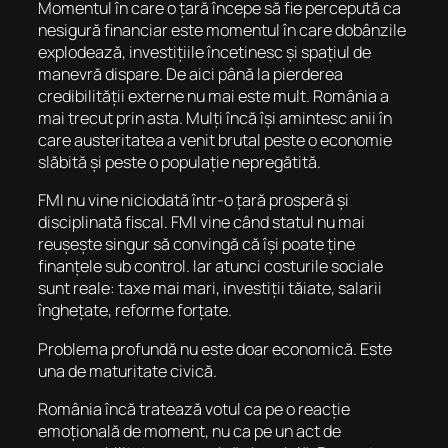
Momentul în care o țară începe să fie percepută ca
nesigură financiar este momentul în care dobânzile
explodează, investițiile încetinesc și spațiul de
manevră dispare. De aici până la pierderea
credibilității externe nu mai este mult. România a
mai trecut prin asta. Mulți încă își amintesc anii în
care austeritatea a venit brutal peste o economie
slăbită și peste o populație nepregătită.
FMI nu vine niciodată într-o țară prosperă și
disciplinată fiscal. FMI vine când statul nu mai
reușește singur să convingă că își poate ține
finanțele sub control. Iar atunci costurile sociale
sunt reale: taxe mai mari, investiții tăiate, salarii
înghețate, reforme forțate.
Problema profundă nu este doar economică. Este
una de maturitate civică.
România încă tratează votul ca pe o reacție
emoțională de moment, nu ca pe un act de