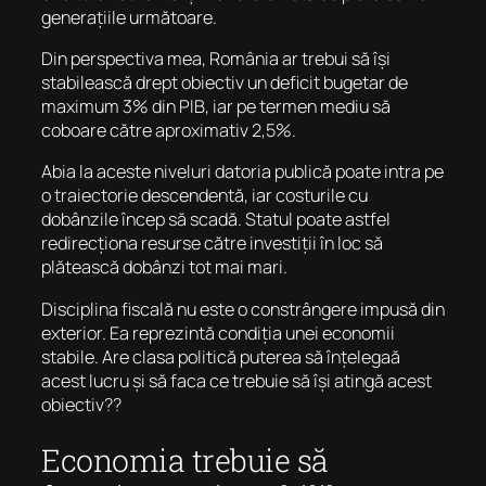
generațiile următoare.
Din perspectiva mea, România ar trebui să își
stabilească drept obiectiv un deficit bugetar de
maximum 3% din PIB, iar pe termen mediu să
coboare către aproximativ 2,5%.
Abia la aceste niveluri datoria publică poate intra pe
o traiectorie descendentă, iar costurile cu
dobânzile încep să scadă. Statul poate astfel
redirecționa resurse către investiții în loc să
plătească dobânzi tot mai mari.
Disciplina fiscală nu este o constrângere impusă din
exterior. Ea reprezintă condiția unei economii
stabile. Are clasa politică puterea să înțelegaă
acest lucru și să faca ce trebuie să își atingă acest
obiectiv??
Economia trebuie să