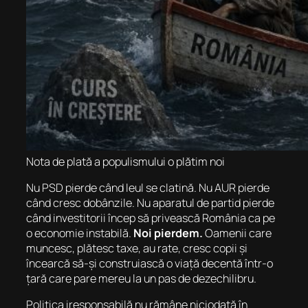
Nota de plată a populismului o plătim noi
Nu PSD pierde când leul se clatină. Nu AUR pierde
când cresc dobânzile. Nu aparatul de partid pierde
când investitorii încep să privească România ca pe
o economie instabilă.
Noi pierdem.
Oamenii care
muncesc, plătesc taxe, au rate, cresc copii și
încearcă să-și construiască o viață decentă într-o
țară care pare mereu la un pas de dezechilibru.
Politica iresponsabilă nu rămâne niciodată în