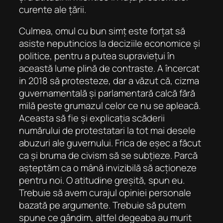
curente ale țării.
Culmea, omul cu bun simț este forțat să
asiste neputincios la deciziile economice și
politice, pentru a putea supraviețui în
această lume plină de contraste. A încercat
in 2018 să protesteze, dar a văzut că, cizma
guvernamentală și parlamentară calcă fără
milă peste grumazul celor ce nu se apleacă.
Aceasta să fie și explicația scăderii
numărului de protestatari la tot mai desele
abuzuri ale guvernului. Frica de eșec a făcut
ca și bruma de civism să se subțieze. Parcă
așteptăm ca o mână invizibilă să acționeze
pentru noi. O atitudine greșită, spun eu.
Trebuie să avem curajul opiniei personale
bazată pe argumente. Trebuie să putem
spune ce gândim, altfel degeaba au murit