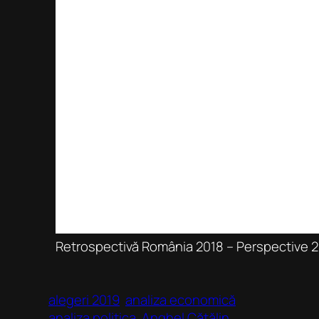
Retrospectivă România 2018 – Perspective 
alegeri 2019
analiza economică
analiza politica
Anghel Cătălin