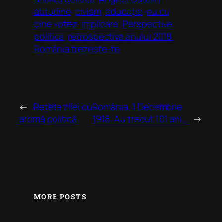
atitudine
civism
educație
eu cu
cine votez
implicare
Perspective
politica
retrospectiva anului 2018
România trezeste-te
←
Rețeta zilei cu
România. 1 Decembrie
aromă politică
1918. Au trecut 101 ani…
→
MORE POSTS