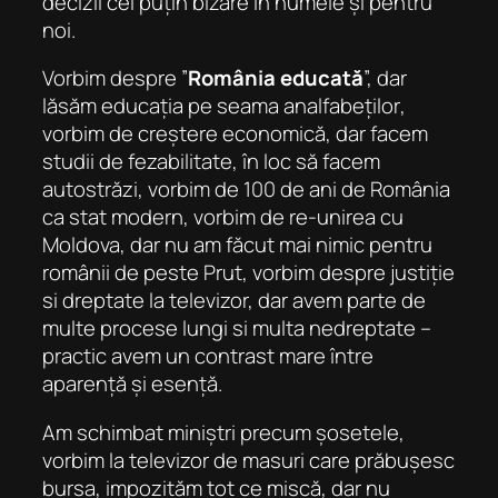
decizii cel puțin bizare în numele și pentru
noi.
Vorbim despre ”
România educată
”, dar
lăsăm educația pe seama
analfabeților
,
vorbim de creștere economică, dar facem
studii de fezabilitate, în loc să facem
autostrăzi, vorbim de 100 de ani de România
ca stat modern, vorbim de re-unirea cu
Moldova, dar nu am făcut mai nimic pentru
românii de peste Prut, vorbim despre justiție
si dreptate la televizor, dar avem parte de
multe procese lungi si multa nedreptate –
practic avem un contrast mare între
aparență și esență.
Am schimbat miniștri precum șosetele,
vorbim la televizor de masuri care prăbușesc
bursa, impozităm tot ce mișcă, dar nu