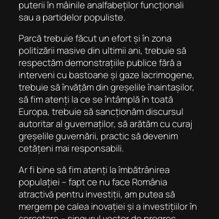
puterii în mâinile analfabeților funcționali
sau a partidelor populiste.
Parcă trebuie făcut un efort și în zona
politizării masive din ultimii ani, trebuie să
respectăm demonstrațiile publice fără a
interveni cu bastoane și gaze lacrimogene,
trebuie să învățăm din greșelile înaintașilor,
să fim atenți la ce se întâmplă în toată
Europa, trebuie să sancționăm discursul
autoritar al guvernaților, să arătăm cu curaj
greșelile guvernării, practic să devenim
cetățeni mai responsabili.
Ar fi bine să fim atenți la îmbătrânirea
populației – fapt ce nu face România
atractivă pentru investiții, am putea să
mergem pe calea inovației și a investițiilor în
cercetare – singurul vector de progres