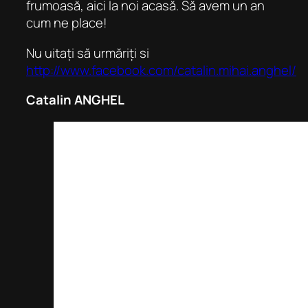
frumoasă, aici la noi acasă. Să avem un an
cum ne place!
Nu uitați să urmăriți si
http://www.facebook.com/catalin.mihai.anghel/
Catalin ANGHEL