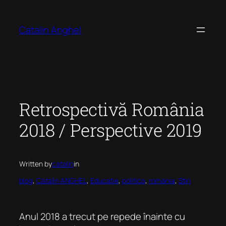
Skip
to
Catalin Anghel
content
Retrospectivă România
2018 / Perspective 2019
Written by
catalin
in
blog
, 
Catalin ANGHEL
, 
Educatie
, 
politica
, 
romania
, 
Stiri
Anul 2018 a trecut pe repede înainte cu