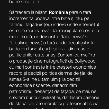
bune și cu rele.
Să trecem la bilanț:
România
pare o
țară
încremenită undeva între bine și rău
, pe
tărâmul făgăduinței, undeva unde internetul
este de mare viteză, dar manipularea este la
mare modă, undeva între ”fake news” și
”breaking news”, o țară unde decalajul între
buda din fundul curții si luxul din casele
politicienilor este uriaș. Suntem cumva într-
o producție cinematografică de Bollywood
cu mari contraste între creșteri economice
record și decizii politice demne de țări de
lumea 3-a, ne uităm uimiți la decizii
economice riscante, dar admirăm
patriotismul deșănțat de fațadă, ce mai, ne
credem buricul civilizației, dar lăsăm oamenii
de slabă calitate morala și profesională să ia