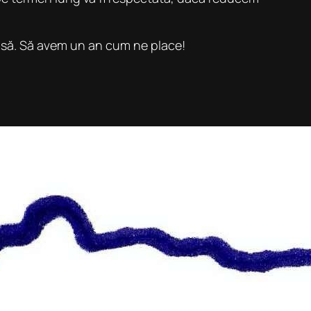
acasă. Să avem un an cum ne place!