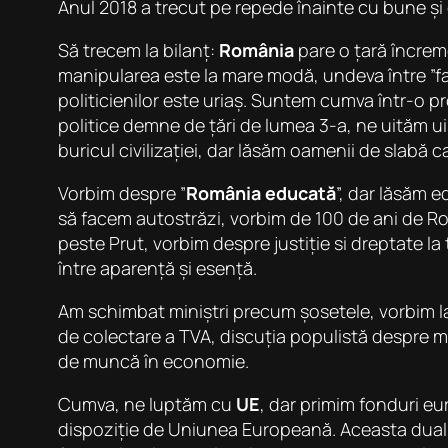
Anul 2018 a trecut pe repede înainte cu bune și 
Să trecem la bilanț:
România
pare o
țară încrem
manipularea este la mare modă, undeva între ”fak
politicienilor este uriaș. Suntem cumva într-o 
politice demne de țări de lumea 3-a, ne uităm u
buricul civilizației, dar lăsăm oamenii de slabă c
Vorbim despre ”
România educată
”, dar lăsăm 
să facem autostrăzi, vorbim de 100 de ani de R
peste Prut, vorbim despre justiție si dreptate l
între aparență și esență.
Am schimbat miniștri precum șosetele, vorbim l
de colectare a TVA, discuția populistă despre mu
de muncă în economie.
Cumva, ne luptăm cu
UE
, dar primim
fonduri e
dispoziție de Uniunea Europeană. Aceasta dualita