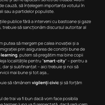
 de cauză, să înțelegem importanța votului în
li sau a partidelor populiste.
țiile publice fără a interveni cu bastoane și gaze
a, trebuie să sancționăm discursul autoritar al
 am putea să mergem pe calea inovației și a
 migrației prin asigurarea de condiții bune de
-learning
, putem să pregătim mai bine copii
ja localitățile pentru ”
smart-city
” – pentru a
dar și subfinanțat – aici trebuie și noi să
rvicii mai bune și tot așa…
rebuie să rămânem
vigilenți civic
și să forțăm
 de trai va fi bun dacă vom face posibila
pe termen lung va fi respectată, dacă reducem