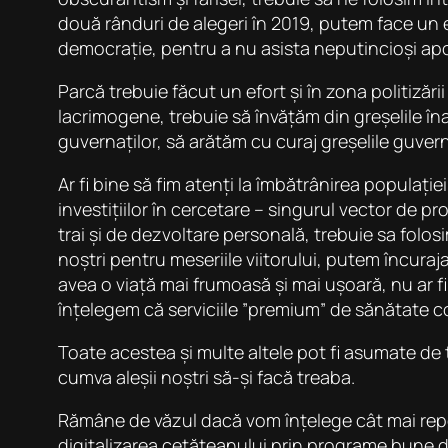
două rânduri de alegeri în 2019, putem face un 
democrație, pentru a nu asista neputincioși apoi 
Parcă trebuie făcut un efort și în zona politizăr
lacrimogene, trebuie să învățăm din greșelile îna
guvernaților, să arătăm cu curaj greșelile guvern
Ar fi bine să fim atenți la îmbătrânirea populați
investițiilor în cercetare – singurul vector de p
trai și de dezvoltare personală, trebuie sa fol
noștri pentru meseriile viitorului, putem încuraj
avea o viață mai frumoasă și mai ușoară, nu ar fi
înțelegem că serviciile ”premium” de sănătate co
Toate acestea și multe altele pot fi asumate de 
cumva aleșii noștri să-și facă treaba.
Rămâne de văzul dacă vom înțelege cât mai repede
digitalizarea cetățeanului prin programe bune 