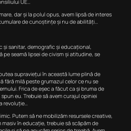
onsiliului UE…
are, dar și la polul opus, avem lipsă de interes
umulare de cunoștințe și nu de abilități…
 și sanitar, demografic și educațional,
ă pe seamă lipsei de civism și atitudine, se
 putea supraviețui în această lume plină de
ă fără milă peste grumazul celor ce nu se
vernului. Frica de eșec a făcut ca și bruma de
, spun eu. Trebuie să avem curajul opiniei
a revoluție…
nimic. Putem să ne mobilizăm resursele creative,
im masiv în educație, trebuie să scăpăm de
necile și să ne apucăm serios de treabă. Avem