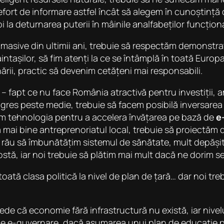
efort de informare astfel încât să alegem în cunoștință
la deturnarea puterii în mâinile analfabeților funcționa
ii masive din ultimii ani, trebuie să respectăm demonstra
intașilor, să fim atenți la ce se întâmplă în toată Europ
ării, practic să devenim cetățeni mai responsabili.
ei – fapt ce nu face România atractivă pentru investiții,
rogres peste medie, trebuie să facem posibilă inversarea
osim tehnologia pentru a accelera învățarea pe bază de
e
a mai bine antreprenoriatul local, trebuie să proiectăm de
 rău să îmbunătățim sistemul de sănătate, mult depășit, 
stă, iar noi trebuie să plătim mai mult dacă ne dorim se
toată clasa politică la nivel de plan de țară… dar noi t
 că economie fără infrastructură nu există, iar nivelul
de e-guvernare, dacă asumarea unui plan de educație 