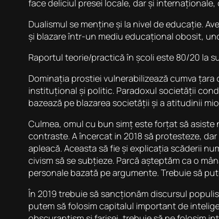
face deliciul presei locale, dar și internaționale
Dualismul se menține și la nivel de educație. Av
și blazare într-un mediu educațional obosit, un
Raportul teorie/practică în școli este 80/20 la sut
Dominația prostiei vulnerabilizează cumva țara d
instituțional și politic. Paradoxul societății co
bazează pe blazarea societății și a atitudinii mior
Culmea, omul cu bun simț este forțat să asiste n
contraste. A încercat in 2018 să protesteze, da
apleacă. Aceasta să fie și explicația scăderii nu
civism să se subțieze. Parcă așteptăm ca o mână 
personale bazată pe argumente. Trebuie să put
În 2019 trebuie să sancționăm discursul populis
putem să folosim capitalul important de intelige
obscurantism și farisei, trebuie să ne folosim i