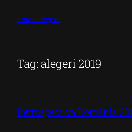
Skip
to
Catalin Anghel
content
Tag:
alegeri 2019
Retrospectivă România 201