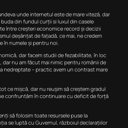
 undeva unde internetul este de mare viteză, dar
buda din fundul curții si luxul din casele
e între creșteri economice record și decizii
tismul deșănțat de fațadă, ce mai, ne credem
re în numele și pentru noi.
omică, dar facem studii de fezabilitate, în loc
, dar nu am făcut mai nimic pentru românii de
ulta nedreptate – practic avem un contrast mare
tot ce mișcă, dar nu reușim să creștem gradul
 ne confruntăm în continuare cu deficit de forță
enți să folosim toate resursele puse la
ia se luptă cu Guvernul, războiul declarațiilor