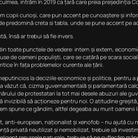
, culmea, intrăm în 2019 ca țară care preia președinția C
em copii curioși, care pun accent pe cunoaștere și inform
de predomină creta si tabla, unde se pune accent pe ac
ă, însă ar trebui să fie invers.
in toate punctele de vedere: intern și extern, economic
nduse de oameni populiști, care se cațără pe scara social
itice în fața problemelor curente ale țării.
eputincios la deciziile economice și politice, pentru a
r a văzut că, cizma guvernamentală și parlamentară calc
mărului de protestatari la tot mai desele abuzuri ale gu
invizibilă să acționeze pentru noi. O atitudine greșită
em spune ce gândim, altfel degeaba au murit oamenii l
t, anti-european, naționalist și xenofob – nu ajută cu 
nță privată neutilizat și nemobilizat, trebuie să invest
nteligent resursele naturale, trebuie să ne suflecăm mâ