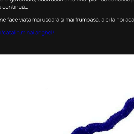
re continuă
…
 ne face viața mai ușoară și mai frumoasă, aici la noi 
catalin.mihai.anghel/