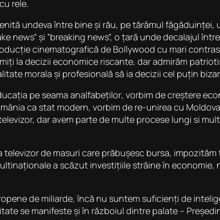
cu rele.
enită undeva între bine și rău
, pe tărâmul făgăduinței,
e news” și ”breaking news”, o țară unde decalajul între 
producție cinematografică de Bollywood cu mari contrast
imiți la decizii economice riscante, dar admirăm patrio
alitate morala și profesională să ia decizii cel puțin biza
educația pe seama
analfabeților
, vorbim de creștere econ
omânia ca stat modern, vorbim de re-unirea cu Moldova
a televizor, dar avem parte de multe procese lungi si m
a televizor de masuri care prăbușesc bursa, impozităm 
ltinaționale a scăzut investițiile străine în economie,
uropene
de miliarde, încă nu suntem suficienți de intelig
te se manifeste și în războiul dintre palate – Președinț