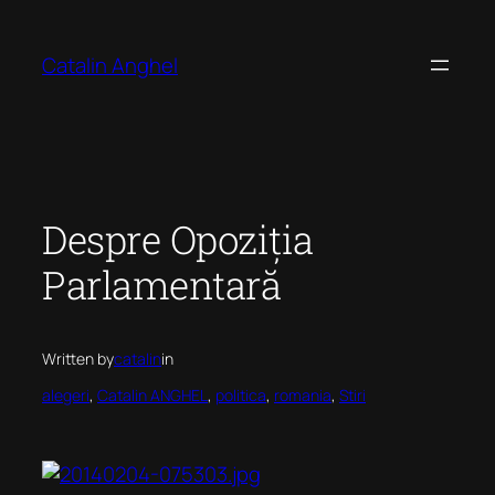
Skip
to
Catalin Anghel
content
Despre Opoziția
Parlamentară
Written by
catalin
in
alegeri
, 
Catalin ANGHEL
, 
politica
, 
romania
, 
Stiri