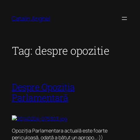
Skip
to
Catalin Anghel
content
Tag:
despre opozitie
Despre Opoziția
Parlamentară
Opoziția Parlamentara actuală este foarte
periculoasă, odată a bătut un apropo…:))