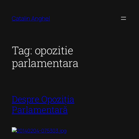
Skip
to
Catalin Anghel
content
Tag:
opozitie
parlamentara
Despre Opoziția
Parlamentară