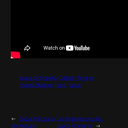
buna dimineața
Catalin Anghel
marea Neagra
nisip
Valuri
←
Bricul Mircea la
Ce-ti doresc eu tie,
aniversare
dulce Românie
→