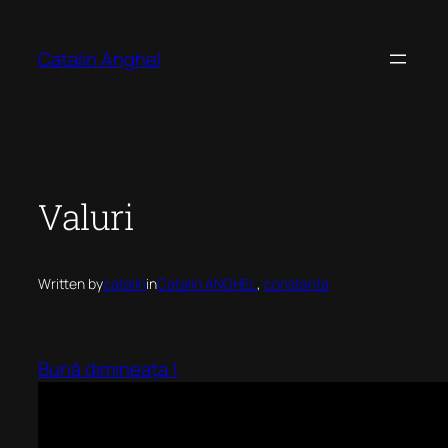
Skip
to
Catalin Anghel
content
Valuri
Written by
catalin
in
Catalin ANGHEL
, 
constanta
Bună dimineața !