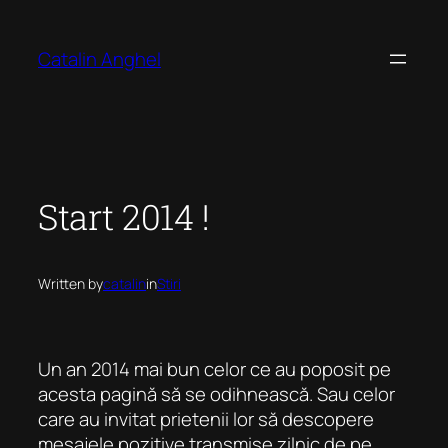
Skip
to
Catalin Anghel
content
Start 2014 !
Written by
catalin
in
Stiri
Un an 2014 mai bun celor ce au poposit pe
acesta pagină să se odihnească. Sau celor
care au invitat prietenii lor să descopere
mesajele pozitive transmise zilnic de pe