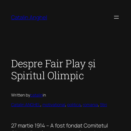
Skip
to
Catalin Anghel
content
Despre Fair Play și
Spiritul Olimpic
Written by
catalin
in
Catalin ANGHEL
, 
motivational
, 
politica
, 
romania
, 
Stiri
27 martie 1914 – A fost fondat Comitetul