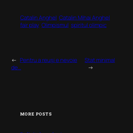
Catalin Anghel
Catalin Mihai Anghel
fair play
Olimpismul
spiritul olimpic
←
Pentru a reuși e nevoie
Stat minimal
de…
→
MORE POSTS