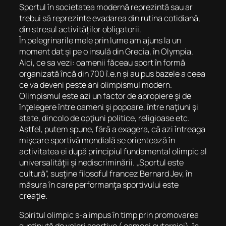
Sportul în societatea modernă reprezintă sau ar
trebui să reprezinte evadarea din rutina cotidiană,
din stresul activităților obligatorii.
În pelegrinarile mele prin lume am ajuns la un
moment dat și pe o insulă din Grecia, în Olympia.
Aici, ce sa vezi: oamenii făceau sport în formă
organizată încă din 700 î.e.n și au pus bazele a ceea
ce va deveni peste ani olimpismul modern.
Olimpismul este azi un factor de apropiere şi de
înţelegere între oameni şi popoare, între naţiuni şi
state, dincolo de opţiuni politice, religioase etc.
Astfel, putem spune, fără a exagera, că azi întreaga
mişcare sportivă mondială se orientează în
activitatea ei după principiul fundamental olimpic al
universalităţii şi nediscriminării. „Sportul este
cultură”, susţine filosoful francez Bernard Jev, în
măsura în care performanţa sportivului este
creaţie.
Spiritul olimpic s-a impus în timp prin promovarea