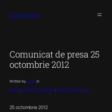
Skip
to
Catalin Anghel
content
Comunicat de presa 25
octombrie 2012
Written by
catalin
in
alegeri
, 
Alegeri Parlamentare
, 
Catalin ANGHEL
, 
Stiri
25 octombrie 2012