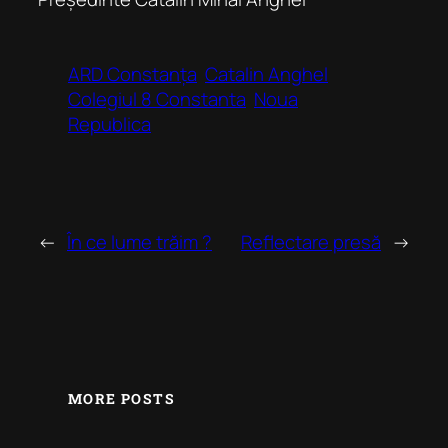
ARD Constanța
Catalin Anghel
Colegiul 8 Constanta
Noua
Republica
←
În ce lume trăim ?
Reflectare presă
→
MORE POSTS