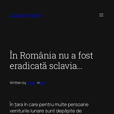
Skip
to
Catalin Anghel
content
În România nu a fost
eradicată sclavia…
Written by
catalin
in
Stiri
În țara în care pentru multe persoane
veniturile lunare sunt depășite de