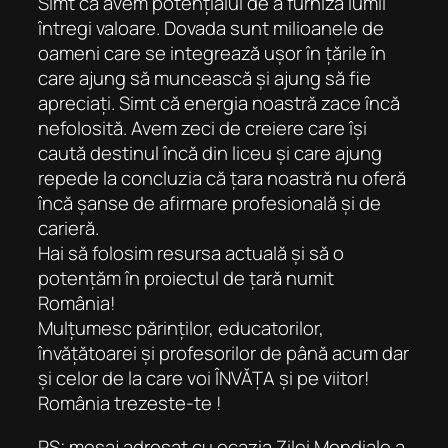
Simt că avem potențialul de a furniza lumii
întregi valoare. Dovada sunt milioanele de
oameni care se integrează ușor în țările în
care ajung să muncească și ajung să fie
apreciați. Simt că energia noastră zace încă
nefolosită. Avem zeci de creiere care își
caută destinul încă din liceu și care ajung
repede la concluzia că țara noastră nu oferă
încă șanse de afirmare profesională și de
carieră.
Hai să folosim resursa actuală și să o
potențăm în proiectul de țară numit
România!
Mulțumesc părinților, educatorilor,
învățătoarei și profesorilor de până acum dar
și celor de la care voi ÎNVĂȚA și pe viitor!
România trezeste-te !
PS: mesaj adresat cu ocazia Zilei Mondiale a