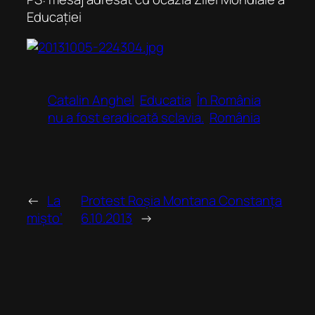
Educației
Catalin Anghel
Educatia
În România
nu a fost eradicată sclavia.
România
←
La
Protest Roșia Montana Constanța
mișto’
6.10.2013
→