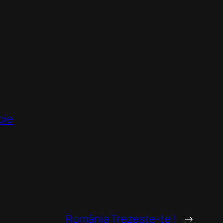
pie
România Trezește-te !
→