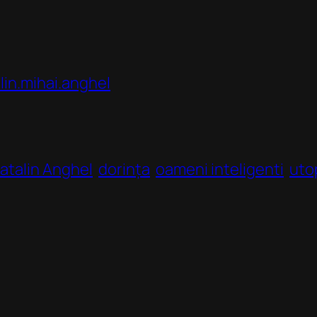
in.mihai.anghel
atalin Anghel
dorința
oameni inteligenti
uto