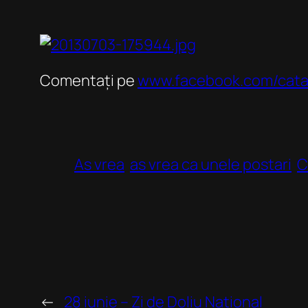
Comentați pe
www.facebook.com/catal
As vrea
as vrea ca unele postari
C
←
28 iunie – Zi de Doliu National