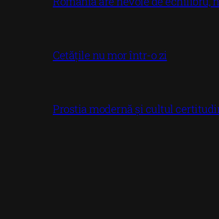
România are nevoie de echilibru,
Cetățile nu mor într-o zi
Prostia modernă și cultul certitudi