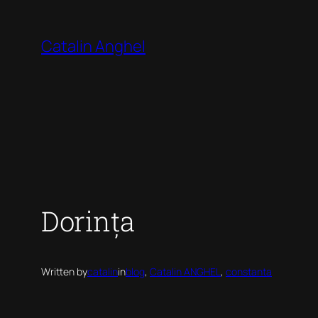
Skip
to
Catalin Anghel
content
Dorința
Written by
catalin
in
blog
, 
Catalin ANGHEL
, 
constanta