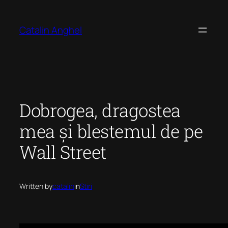
Skip
to
Catalin Anghel
content
Dobrogea, dragostea
mea și blestemul de pe
Wall Street
Written by
catalin
in
Stiri