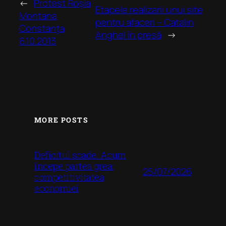
←
Protest Roșia
Etapele realizarii unui site
Montana
pentru afaceri – Catalin
Constanța
Anghel în presă
→
6.10.2013
MORE POSTS
Deficitul scade. Acum
începe partea grea:
25/07/2026
competitivitatea
economiei