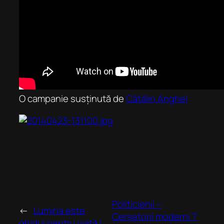
O campanie susținută de
Cătălin Anghel
Politicienii –
←
Lumina este
Cerșetorii moderni ?
ghidul pentru viață !