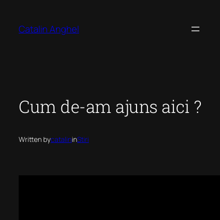
Skip
to
Catalin Anghel
content
Cum de-am ajuns aici ?
Written by
catalin
in
Stiri