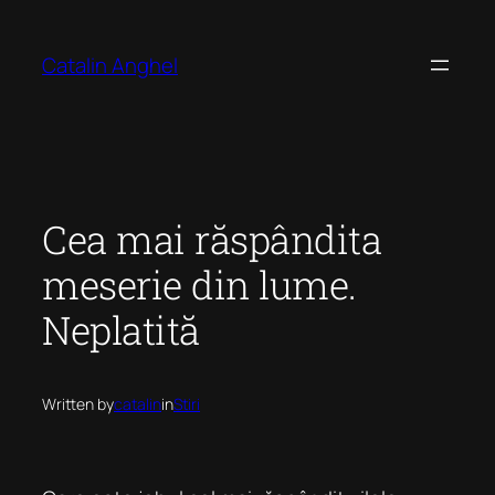
Skip
to
Catalin Anghel
content
Cea mai răspândita
meserie din lume.
Neplatită
Written by
catalin
in
Stiri