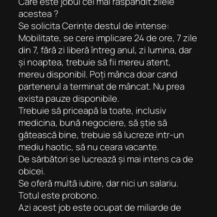
Care este jobul cel mai răspândit zilele
acestea ?
Se solicita Cerințe destul de intense:
Mobilitate, se cere implicare 24 de ore, 7 zile
din 7, fără zi liberă întreg anul, zi lumina, dar
și noaptea, trebuie să fii mereu atent,
mereu disponibil. Poți mânca doar cand
partenerul a terminat de mâncat. Nu prea
exista pauze disponibile.
Trebuie să priceapă la toate, inclusiv
medicina, bună negociere, să știe să
gătească bine, trebuie să lucreze intr-un
mediu haotic, să nu ceara vacante.
De sărbători se lucrează și mai intens ca de
obicei.
Se oferă multă iubire, dar nici un salariu.
Totul este probono.
Azi acest job este ocupat de miliarde de