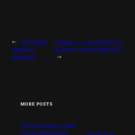
←
Să învățăm
22 Aprilie – Ziua Pamântului.
alfabetul…
Multumim planetă albastră !
dansând !
→
MORE POSTS
Deficitul scade. Acum
începe partea grea:
25/07/2026