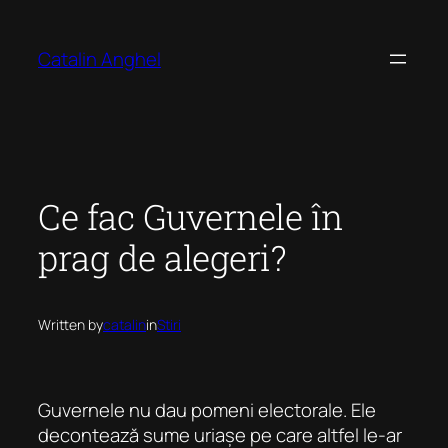
Skip
to
Catalin Anghel
content
Ce fac Guvernele în
prag de alegeri?
Written by
catalin
in
Stiri
Guvernele nu dau pomeni electorale. Ele
decontează sume uriașe pe care altfel le-ar