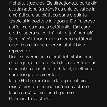
fi cheltuit judicios. Ele direcționeză parte din
avuția națională strânsă cu chiu cu vai de la
amărâții care au plătit cu buna credinta
taxele și impozitele în vigoare. Ele fraieresc
astfel marea masa a cetățenilor țării care
cred și spera ca cor trăi intr-o țară normală.
Și cei păcăliți sunt mereu mereu cetățenii
onești care au incredere în statul bine
reprezentat.
Unele guverne au majorat deficitul în prag
de alegeri, altele au tăiat de la investiții, dar
niciunul nu a justificat echitabil, cheltuirea
sumelor guvernamentale.
Iar pe Hârtie, românii o duc aparent bine,
există creștere economică și cu asta se
lauda ca să se mențină la putere.
România Trezește-te !