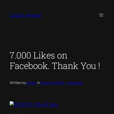
Skip
to
Catalin Anghel
content
7.000 Likes on
Facebook. Thank You !
Written by
catalin
in
Catalin ANGHEL
, 
Facebook