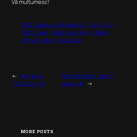
Vă multumesc!
7.000 Likes on Facebook. Thank You !
7000 Likes
Catalin Anghel
Catalin
Mihai Anghel
Facebook
←
România
Dacă râzi ești deja în
Trezește-te !
vacanță!
→
MORE POSTS