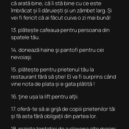
că arată bine, că îi stă bine cu ce este
îmbrăcat și îi dăruiești și un zâmbet larg. Și
vei fi fericit că ai făcut cuiva o zi mai bună!
13. plătește cafeaua pentru persoana din
spatele tău.
14. donează haine şi pantofi pentru cei
nevoiaşi.
15. plătește pentru prietenul tău la
restaurant fără să știe! El va fi surprins când
vine nota de plata și e gata plătită !
16. ţine ușa la lift pentru alţii.
17. oferă-te să ai grijă de copiii prietenilor tăi
și fă asta fără obligații din partea lor.
18. rezista tentatiei de a claxona alte masini