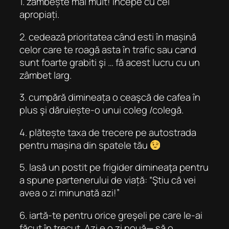
1. zâmbește mai mult! Începe cu cei
apropiați.
2. cedează prioritatea când esti în mașină
celor care te roagă asta în trafic sau cand
sunt foarte grabiti şi … fă acest lucru cu un
zâmbet larg.
3. cumpără dimineața o ceaşcă de cafea în
plus şi dăruiește-o unui coleg /colegă.
4. plătește taxa de trecere pe autostrada
pentru mașina din spatele tău
5. lasă un postit pe frigider dimineaţa pentru
a spune partenerului de viață: “Ştiu că vei
avea o zi minunată azi!”
6. iartă-te pentru orice greşeli pe care le-ai
făcut în trecut. Azi e o zi nouă— să o