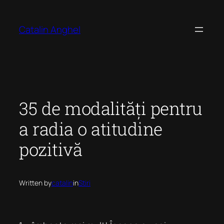
Skip
to
Catalin Anghel
content
35 de modalități pentru
a radia o atitudine
pozitivă
Written by
catalin
in
Stiri