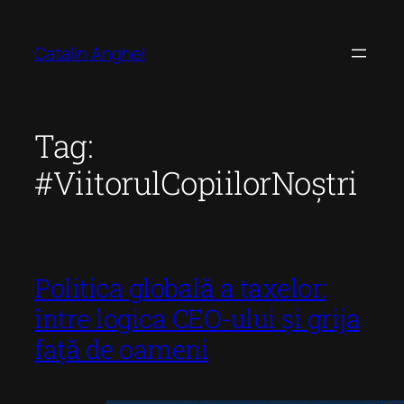
Skip
to
Catalin Anghel
content
Tag:
#ViitorulCopiilorNoștri
Politica globală a taxelor:
între logica CEO-ului și grija
față de oameni