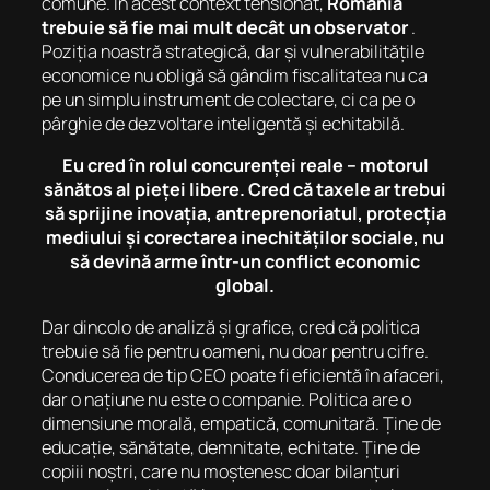
comune. În acest context tensionat,
România
trebuie să fie mai mult decât un observator
.
Poziția noastră strategică, dar și vulnerabilitățile
economice nu obligă să gândim fiscalitatea nu ca
pe un simplu instrument de colectare, ci ca pe o
pârghie de dezvoltare inteligentă și echitabilă.
Eu cred în rolul concurenței reale – motorul
sănătos al pieței libere. Cred că taxele ar trebui
să sprijine inovația, antreprenoriatul, protecția
mediului și corectarea inechităților sociale, nu
să devină arme într-un conflict economic
global.
Dar dincolo de analiză și grafice, cred că politica
trebuie să fie pentru oameni, nu doar pentru cifre.
Conducerea de tip CEO poate fi eficientă în afaceri,
dar o națiune nu este o companie. Politica are o
dimensiune morală, empatică, comunitară. Ține de
educație, sănătate, demnitate, echitate. Ține de
copiii noștri, care nu moștenesc doar bilanțuri