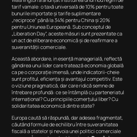
Washington a anunțat instituirea unui nou regim de
tarif vamale: o taxă universală de 10% pentru toate
bunurile importate și tarife suplimentare
„reciproce” până la 34% pentru China și 20%
pentru Uniunea Europeană. Sub conceptul de
„Liberation Day”, aceste măsuri sunt prezentate ca
un act de eliberare economică și de reafirmare a
suveranității comerciale.
Această abordare, in esență managerială, reflectă
gândirea unui lider care tratează economia globală
ca pe o corporație imensă, unde indicatorii-cheie
sunt profitul, eficiența și avantajul competitiv. Este
o viziune pragmatică, dar care ridică semne de
întrebare profundă: ce se întâmplă cu parteneriatul
internațional? Cu principiile comerțului liber? Cu
solidaritatea economică dintre state?
Europa caută să răspundă, dar adesea fragmentat,
căutând formule de echilibru între suveranitatea
fiscală a statelor și nevoia unei politici comerciale