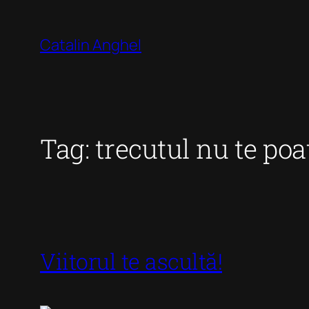
Skip
to
Catalin Anghel
content
Tag:
trecutul nu te po
Viitorul te ascultă!