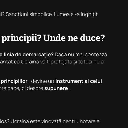
i? Sancțiuni simbolice. Lumea și-a înghițit
ă principii? Unde ne duce?
e linia de demarcație?
Dacă nu mai contează
ntat că Ucraina va fi protejată și totuși nu a
a
principiilor
, devine un
instrument al celui
pre pace, ci despre
supunere
.
Serios? Ucraina este vinovată pentru hotarele