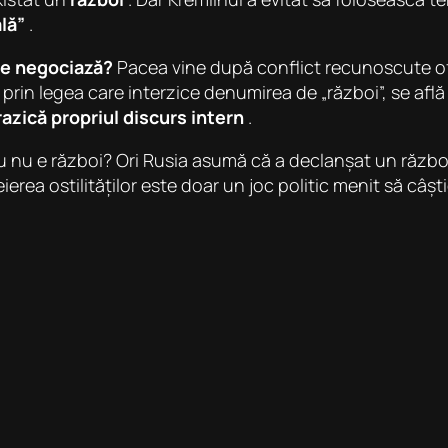
lă”
.
se negociază?
Pacea vine după conflict recunoscute ofi
 prin legea care interzice denumirea de „război”, se afl
azică propriul discurs intern
.
u nu e război? Ori Rusia asumă că a declanșat un războ
eierea ostilităților este doar un joc politic menit să câ