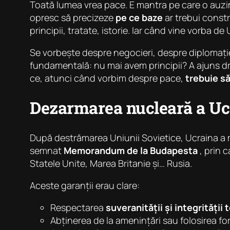
Toată lumea vrea pace. E mantra pe care o auzim ziln
opresc să precizeze
pe ce baze
ar trebui constr
principii, tratate, istorie. Iar când vine vorba 
Se vorbește despre negocieri, despre diplomați
fundamentală: nu mai avem principii? A ajuns d
ce, atunci când vorbim despre pace,
trebuie s
Dezarmarea nucleară a Ucra
După destrămarea Uniunii Sovietice, Ucraina a
semnat
Memorandum de la Budapesta
, prin 
Statele Unite, Marea Britanie și… Rusia.
Aceste garanții erau clare:
Respectarea
suveranității și integrității t
Abținerea de la amenințări sau folosirea for