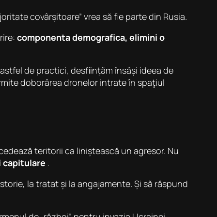
joritate covârșitoare” vrea să fie parte din Rusia.
rire:
componenta demografica, elimini o
astfel de practici, desființăm însăși ideea de
rmite doborârea dronelor intrate în spaţiul
edează teritorii ca liniștească un agresor. Nu
 capitulare
.
istorie, la tratat și la angajamente. Și să răspund
ermenul de „război” pentru invazia Ucrainei,