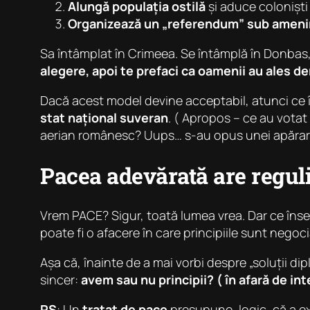
Alungă populația ostilă
și aduce coloniști 
Organizează un „referendum” sub ameni
Sa întâmplat în Crimeea. Se întâmplă în Donbas
alegere, apoi te prefaci ca oamenii au ales d
Dacă acest model devine acceptabil, atunci ce împ
stat național suveran
. ( Apropos – ce au votat
aerian românesc? Uups… s-au opus unei apărari a
Pacea adevărată are reguli
Vrem PACE? Sigur, toată lumea vrea. Dar ce însea
poate fi o afacere în care principiile sunt negoci
Așa că, înainte de a mai vorbi despre „soluții dip
sincer:
avem sau nu principii? ( în afară de in
PS
: Un
tratat de pace
presupune, logic, că a e