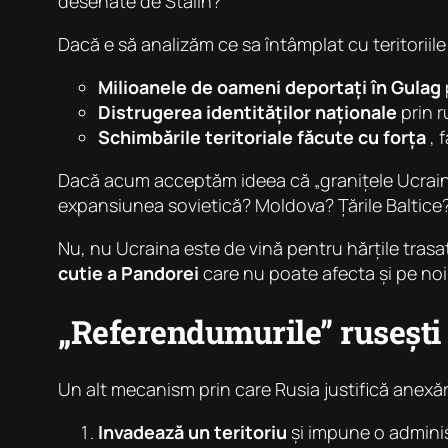
desenate de Stalin?
Dacă e să analizăm ce sa întâmplat cu teritoriil
Milioanele de oameni deportați în Gulag
Distrugerea identităților naționale
prin r
Schimbările teritoriale făcute cu forța
, 
Dacă acum acceptăm ideea că „granițele Ucrainei 
expansiunea sovietică? Moldova? Țările Baltice? 
Nu, nu Ucraina este de vină pentru hărțile tras
cutie a Pandorei
care nu poate afecta și pe noi,
„Referendumurile” rusești
Un alt mecanism prin care Rusia justifică anexăr
Invadează un teritoriu
și impune o adminis