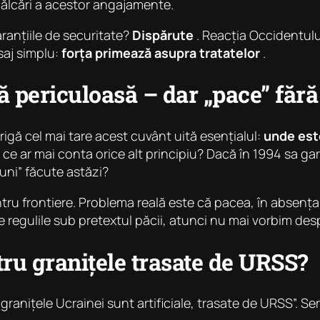
călcări a acestor angajamente.
ranțiile de securitate?
Dispărute
. Reacția Occidentulu
saj simplu:
forța primează asupra tratatelor
.
să periculoasă – dar „pace” făr
rigă cel mai tare acest cuvânt uită esențialul:
unde est
e ar mai conta orice alt principiu? Dacă în 1994 sa gara
iuni” făcute astăzi?
tru frontiere. Problema reală este că pacea, în absenț
 regulile sub pretextul păcii, atunci nu mai vorbim des
ru granițele trasate de URSS?
„granițele Ucrainei sunt artificiale, trasate de URSS”. 