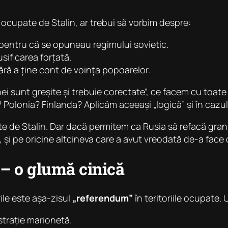
e ocupate de Stalin, ar trebui să vorbim despre:
pentru că se opuneau regimului sovietic.
usificarea forțată.
fără a ține cont de voința popoarelor.
sunt greșite și trebuie corectate”, ce facem cu toate c
Polonia? Finlanda? Aplicăm aceeași „logică” și în cazul
ate de Stalin. Dar dacă permitem ca Rusia să refacă gr
 și pe oricine altcineva care a avut vreodată de-a face 
 – o glumă cinică
ile este așa-zisul
„referendum”
în teritoriile ocupate.
trație marionetă.