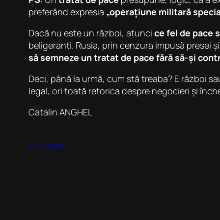
preferând expresia
„operațiune militară specia
Dacă nu este un război, atunci
ce fel de pace 
beligeranți. Rusia, prin cenzura impusă presei și
să semneze un tratat de pace fără să-și contr
Deci, până la urmă, cum stă treaba? E război sa
legal, ori toată retorica despre negocieri și înch
Catalin ANGHEL
20/02/2025