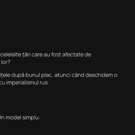
elelalte țări care au fost afectate de
 lor?
anițele după bunul plac, atunci când deschidem o
cu imperialismul rus.
 Un model simplu: