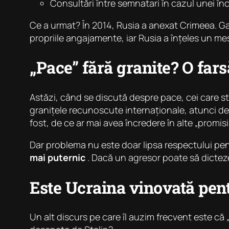
Consultări între semnatari în cazul unei în
Ce a urmat? În 2014, Rusia a anexat Crimeea. Ga
propriile angajamente, iar Rusia a înțeles un me
„Pace” fără granite? O far
Astăzi, când se discută despre pace, cei care st
granițele recunoscute internaționale, atunci de c
fost, de ce ar mai avea încredere în alte „promis
Dar problema nu este doar lipsa respectului pen
mai puternic
. Dacă un agresor poate să dicteze
Este Ucraina vinovată pent
Un alt discurs pe care îl auzim frecvent este că 