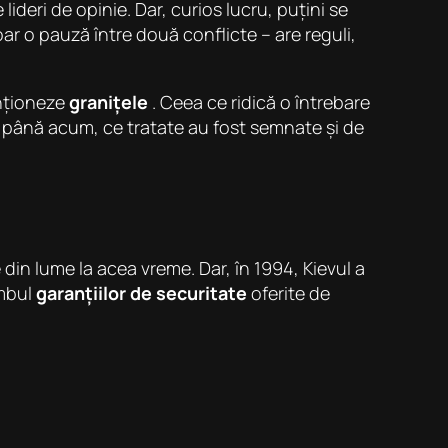
 lideri de opinie. Dar, curios lucru, puțini se
ar o pauză între două conflicte – are reguli,
enționeze
granițele
. Ceea ce ridică o întrebare
 până acum, ce tratate au fost semnate și de
e din lume la acea vreme. Dar, în 1994, Kievul a
imbul
garanțiilor de securitate
oferite de