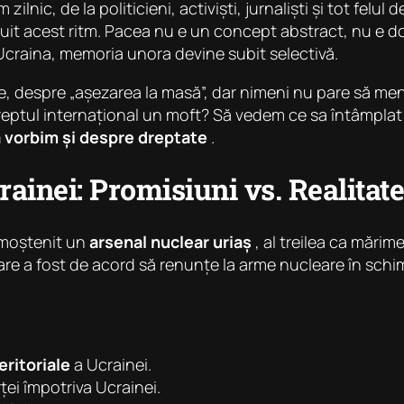
ic, de la politicieni, activiști, jurnaliști și tot felul de
uit acest ritm. Pacea nu e un concept abstract, nu e do
de Ucraina, memoria unora devine subit selectivă.
e, despre „așezarea la masă”, dar nimeni nu pare să m
reptul internațional un moft? Să vedem ce sa întâmplat
ă vorbim și despre dreptate
.
inei: Promisiuni vs. Realitate
 moștenit un
arsenal nuclear uriaș
, al treilea ca mărim
care a fost de acord să renunțe la arme nucleare în sch
eritoriale
a Ucrainei.
ței împotriva Ucrainei.