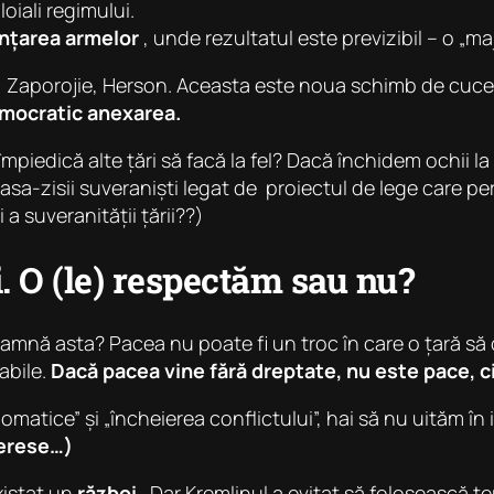
loiali regimului.
nțarea armelor
, unde rezultatul este previzibil – o „ma
, Zaporojie, Herson. Aceasta este noua schimb de cuce
emocratic anexarea.
iedică alte țări să facă la fel? Dacă închidem ochii la 
 asa-zisii suveraniști legat de proiectul de lege care pe
 suveranității țării??)
. O (le) respectăm sau nu?
mnă asta? Pacea nu poate fi un troc în care o țară să c
abile.
Dacă pacea vine fără dreptate, nu este pace, ci
lomatice” și „încheierea conflictului”, hai să nu uităm în 
terese…)
xistat un
război
. Dar Kremlinul a evitat să folosească t