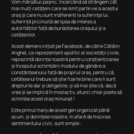
Vom mărșăluii pașnic, încercând să strângem cât
mai mulți cetățeni care se simt parte vie a acestui
oraș și care nu sunt indiferenți la suferința lui,
suferință pricinuită de lipsa de interes a
autorităților față de bunăstarea orașului și a
cetățenilor.
Acest demers inițiat pe Facebook, de către Cătălin
Anghel, ca reprezentant apolitic al societății civile,
reprezintă dorința noastră pentru conștientizarea
și începutul schimbării modului de gândire a
constănțeanului față de propriul oraș, pentru că,
cetățeanul trebuie să știe foarte bine care îi sunt
drepturile dar și obligațiile, și să mai știe că, dacă
vrea și se implică în mod activ, atunci chiar poate să
schimbe acest oraș minunat !
Este primul marș de acest gen organizat până
acum, și dorințele noastre, în afară de trezirea
sentimentului civic, sunt simple :