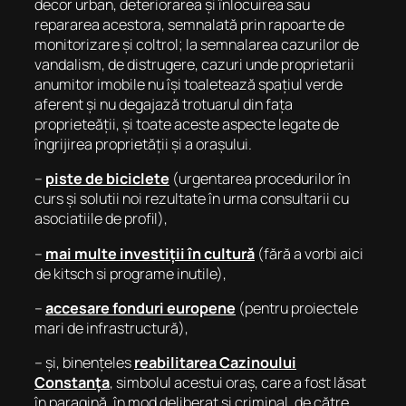
decor urban, deteriorarea și înlocuirea sau
repararea acestora, semnalată prin rapoarte de
monitorizare și coltrol; la semnalarea cazurilor de
vandalism, de distrugere, cazuri unde proprietarii
anumitor imobile nu își toaletează spațiul verde
aferent și nu degajază trotuarul din fața
proprieteății, și toate aceste aspecte legate de
îngrijirea proprietății și a orașului.
–
piste de biciclete
(urgentarea procedurilor în
curs și solutii noi rezultate în urma consultarii cu
asociatiile de profil),
–
mai multe investiții în cultură
(fără a vorbi aici
de kitsch si programe inutile),
–
accesare fonduri europene
(pentru proiectele
mari de infrastructură),
– și, binențeles
reabilitarea Cazinoului
Constanța
, simbolul acestui oraș, care a fost lăsat
în paragină, în mod deliberat și criminal, de către