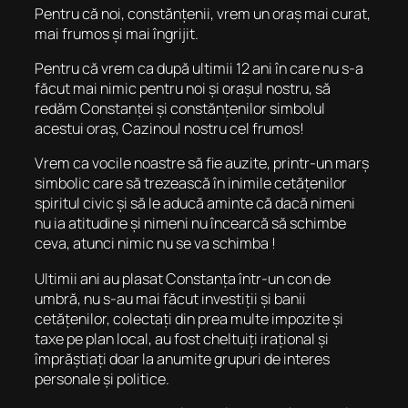
Pentru că noi, constănțenii, vrem un oraș mai curat,
mai frumos și mai îngrijit.
Pentru că vrem ca după ultimii 12 ani în care nu s-a
făcut mai nimic pentru noi și orașul nostru, să
redăm Constanței și constănțenilor simbolul
acestui oraș, Cazinoul nostru cel frumos!
Vrem ca vocile noastre să fie auzite, printr-un marș
simbolic care să trezească în inimile cetățenilor
spiritul civic și să le aducă aminte că dacă nimeni
nu ia atitudine și nimeni nu încearcă să schimbe
ceva, atunci nimic nu se va schimba !
Ultimii ani au plasat Constanța într-un con de
umbră, nu s-au mai făcut investiții și banii
cetățenilor, colectați din prea multe impozite și
taxe pe plan local, au fost cheltuiți irațional și
împrăștiați doar la anumite grupuri de interes
personale și politice.