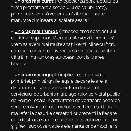
–
un oraș mai curat
(renegocierea contractului cu
firma prestatoare a serviciului de salubritate),
pentru că vrem să vedem străzile mai curate,
măturate dimineața și spălate seara !
–
un oraș mai frumos
(renegocierea contractului
cu firma responsabilă cu spațiile verzi), pentru că
vrem să avem mai multe spații verzi, pline cu flori,
care să ne încânte privirea și să ne facă să simțim
că trăim într-un oraș european port la Marea
Neagră
–
un oraș mai îngrijit
(implicarea efectivă a
primăriei, prin pârghiile legale pe care le are la
dispoziție, respectiv inspectorii din cadrul
serviciului de urbanism și a agenților serviciul public
de Poliţie Locală în activitatea de verificare pe teren
spre rezolvarea problemelor specifice urbei), și aici
mă refer la cazurile cerșetorilor prezenți la fiecare
colț de stradă sau intersecție, la cazul inventarierii
și ținerii sub observație a elementelor de mobilier și