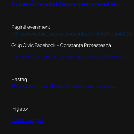
Eu sunt Constanța ! Constanța nu e numai a lor!
Pagină eveniment
https://www.facebook.com/events/1607883369450373/
Grup Civic Facebook – Constanța Protestează
http://www.facebook.com/groups/221046148055441/
Hastag
‪#‎marspentruconstanta
‪#‎constantaprotesteaza
Inițiator
Catalin Anghel