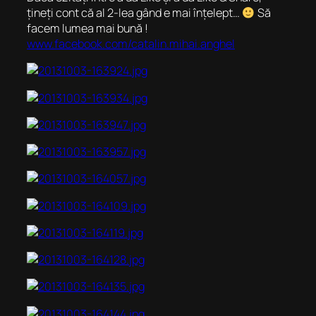
țineți cont că al 2-lea gând e mai înțelept…
Să
facem lumea mai bună !
www.facebook.com/catalin.mihai.anghel