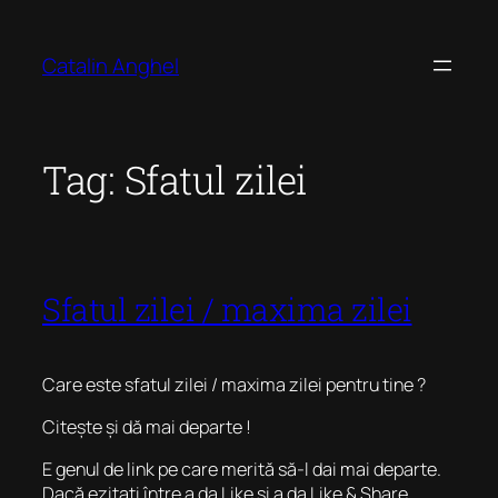
Skip
to
Catalin Anghel
content
Tag:
Sfatul zilei
Sfatul zilei / maxima zilei
Care este sfatul zilei / maxima zilei pentru tine ?
Citește și dă mai departe !
E genul de link pe care merită să-l dai mai departe.
Dacă ezitați între a da Like și a da Like & Share,