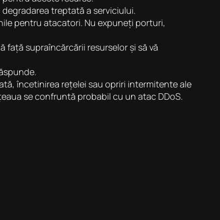
 degradarea treptată a serviciului.
nile pentru atacatori. Nu expuneți porturi,
că față supraîncărcării resurselor și să vă
 răspunde.
, încetinirea rețelei sau opriri intermitente ale
ețeaua se confruntă probabil cu un atac DDoS.