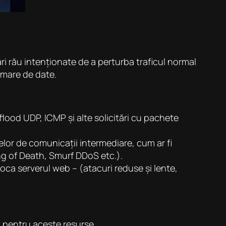
ri rău intenționate de a perturba traficul normal
m mare de date.
flood UDP, ICMP și alte solicitări cu pachete
lor de comunicații intermediare, cum ar fi
ing of Death, Smurf DDoS etc.).
loca serverul web – (atacuri reduse și lente,
l pentru aceste resurse.