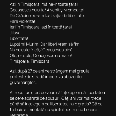
Azi in Timişoara, mâine-n toata ţara!
Ceauşescu nu uita/ A venit şi vremea ta!
De Crăciun ne-am luat raţia de libertate.
Fără violentă!
Ieri în Timişoara, azi în toată ţara!
Jilava!
Libertate!
Luptăm! Murim! Dar liberi vrem să fim!
Nu ne este frică,/ Ceauşescu pică!
Ole, ole, ole, Ceauşescu nu mai e!
Timişoara, Timişoara!’
Azi, după 27 de ani ne strângem mai greu la
proteste de stradă împotriva abuzurilor
guvernanților…
A trecut un sfert de veac să înțelegem că libertatea
se cere apărată de abuzuri. Câți ani vor mai trece
până să înțelegem ca libertatea nu e gratis? Că ea
trebuie alimentată cu spiritul nostru, cu fiecare
respirație.