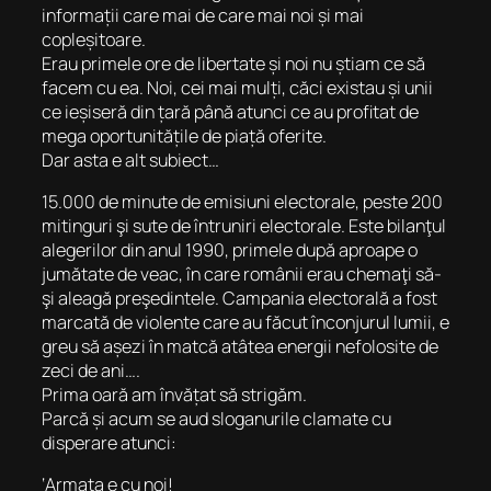
informații care mai de care mai noi și mai
copleșitoare.
Erau primele ore de libertate și noi nu știam ce să
facem cu ea. Noi, cei mai mulți, căci existau și unii
ce ieșiseră din țară până atunci ce au profitat de
mega oportunitățile de piață oferite.
Dar asta e alt subiect…
15.000 de minute de emisiuni electorale, peste 200
mitinguri şi sute de întruniri electorale. Este bilanţul
alegerilor din anul 1990, primele după aproape o
jumătate de veac, în care românii erau chemaţi să-
şi aleagă preşedintele. Campania electorală a fost
marcată de violente care au făcut înconjurul lumii, e
greu să așezi în matcă atâtea energii nefolosite de
zeci de ani….
Prima oară am învățat să strigăm.
Parcă și acum se aud sloganurile clamate cu
disperare atunci:
‘Armata e cu noi!