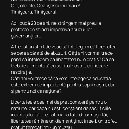
Ole, ole, ole, Ceauşescu nu mai e!
Timişoara, Timişoara!’
Azi, după 28 de ani, ne strângem mai greu la
proteste de stradă împotriva abuzurilor
guvernanților…
A trecut un sfert de veac să înțelegem că libertatea
se cere apărată de abuzuri. Câți ani vor mai trece
până să înțelegem ca libertatea nu e gratis? Că ea
trebuie alimentată cu spiritul nostru, cu fiecare
respirație.
Câți ani vor trece până vom întelege că educația
este extrem de importantă pentru copiii noștri, dar
și pentru noi ca națiune?
Libertatea e cea mai de preț comoară pentru o
națiune, dar dacă nu ești conștient de sacrificiile
înaintașilor tăi, de datoria ta față de urmașii tăi,
libertatea rămâne un diamant ținut în seif, un trofeu
prăfuit ferecat într-un muzeu.