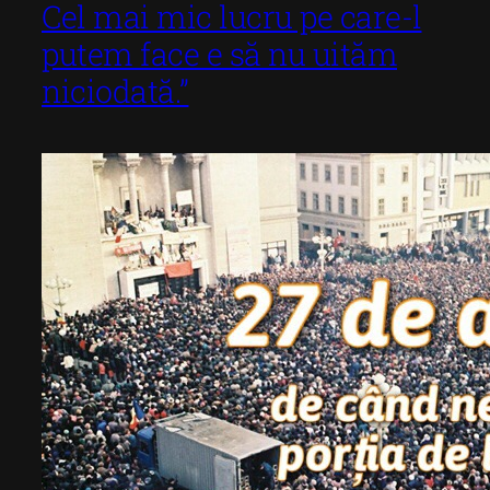
Cel mai mic lucru pe care-l
putem face e să nu uităm
niciodată.”