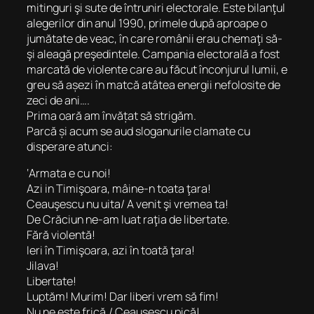
mitinguri şi sute de întruniri electorale. Este bilanţul
alegerilor din anul 1990, primele după aproape o
jumătate de veac, în care românii erau chemaţi să-
şi aleagă preşedintele. Campania electorală a fost
marcată de violente care au făcut înconjurul lumii, e
greu să așezi în matcă atâtea energii nefolosite de
zeci de ani….
Prima oară am învățat să strigăm.
Parcă și acum se aud sloganurile clamate cu
disperare atunci:
‘Armata e cu noi!
Azi in Timişoara, mâine-n toata ţara!
Ceauşescu nu uita/ A venit şi vremea ta!
De Crăciun ne-am luat raţia de libertate.
Fără violentă!
Ieri în Timişoara, azi în toată ţara!
Jilava!
Libertate!
Luptăm! Murim! Dar liberi vrem să fim!
Nu ne este frică,/ Ceauşescu pică!