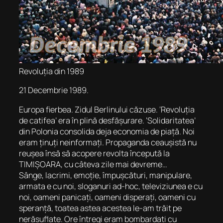
Revoluția din 1989
21 Decembrie 1989.
Europa fierbea. Zidul Berlinului căzuse. ‘Revoluția
de catifea’ era în plină desfășurare. ‘Solidaritatea’
din Polonia consolida deja economia de piață. Noi
eram ținuți neinformați. Propaganda ceaușistă nu
reușea însă să acopere revolta începută la
TIMIȘOARA, cu câteva zile mai devreme…
Sânge, lacrimi, emoție, împușcături, manipulare,
armata e cu noi, sloganuri ad-hoc, televiziunea e cu
noi, oameni panicați, oameni disperați, oameni cu
speranță, toatea astea acestea le-am trăit pe
nerăsuflate. Ore întregi eram bombardați cu