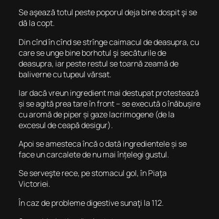
Se aşează totul peste poporul deja bine dospit şi se
dă la copt.
Din cînd în cînd se strînge caimacul de deasupra, cu
care se unge bine borhotul şi secăturile de
deasupra, iar peste restul se toarnă zeamă de
baliverne cu tupeul vărsat.
Iar dacă vreun ingredient mai destupat protestează
și se agită prea tare în front – se execută o înăbușire
cu aromă de piper și gaze lacrimogene (de la
excesul de ceapă desigur).
Apoi se amesteca încă o dată ingredientele și se
face un carcalete de nu mai înțelegi gustul.
Se serveşte rece, pe stomacul gol, în Piaţa
Victoriei.
În caz de probleme digestive sunaţi la 112.