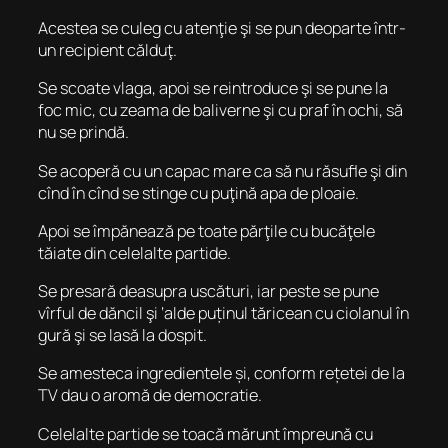
Acestea se culeg cu atenţie şi se pun deoparte într-
un recipient călduţ.
Se scoate vlaga, apoi se reintroduce şi se pune la
foc mic, cu zeama de baliverne şi cu praf în ochi, să
nu se prindă.
Se acoperă cu un capac mare ca să nu răsufle şi din
cînd în cînd se stinge cu puţină apa de ploaie.
Apoi se împănează pe toate părţile cu bucăţele
tăiate din celelalte partide.
Se presară deasupra uscături, iar peste se pune
vîrful de dăncil şi ‘alde puținul tăricean cu ciolanul în
gură şi se lasă la dospit.
Se amesteca ingredientele și, conform rețetei de la
TV dau o aromă de democratie.
Celelalte partide se toacă mărunt împreună cu