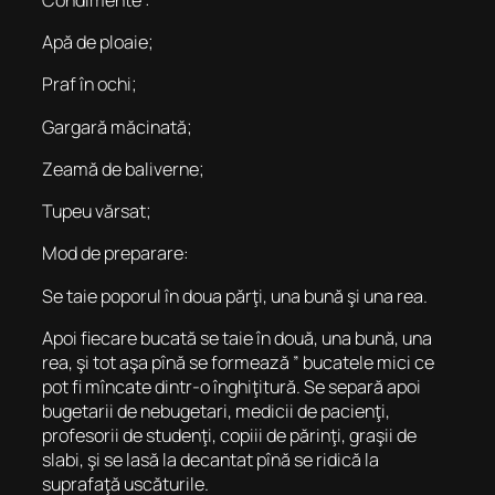
Apă de ploaie;
Praf în ochi;
Gargară măcinată;
Zeamă de baliverne;
Tupeu vărsat;
Mod de preparare:
Se taie poporul în doua părţi, una bună şi una rea.
Apoi fiecare bucată se taie în două, una bună, una
rea, şi tot aşa pînă se formează ” bucatele mici ce
pot fi mîncate dintr-o înghiţitură. Se separă apoi
bugetarii de nebugetari, medicii de pacienţi,
profesorii de studenţi, copiii de părinţi, graşii de
slabi, şi se lasă la decantat pînă se ridică la
suprafaţă uscăturile.