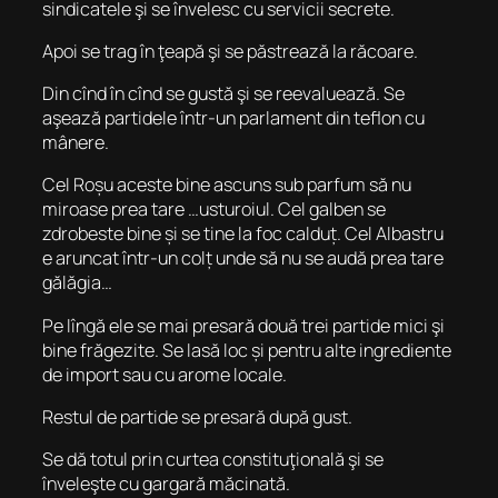
sindicatele şi se învelesc cu servicii secrete.
Apoi se trag în ţeapă şi se păstrează la răcoare.
Din cînd în cînd se gustă şi se reevaluează. Se
aşează partidele într-un parlament din teflon cu
mânere.
Cel Roșu aceste bine ascuns sub parfum să nu
miroase prea tare …usturoiul. Cel galben se
zdrobeste bine și se tine la foc calduț. Cel Albastru
e aruncat într-un colț unde să nu se audă prea tare
gălăgia…
Pe lîngă ele se mai presară două trei partide mici şi
bine frăgezite. Se lasă loc și pentru alte ingrediente
de import sau cu arome locale.
Restul de partide se presară după gust.
Se dă totul prin curtea constituţională şi se
înveleşte cu gargară măcinată.