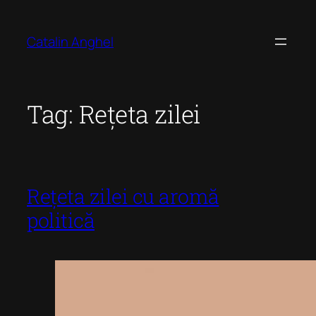
Skip
to
Catalin Anghel
content
Tag:
Rețeta zilei
Rețeta zilei cu aromă
politică