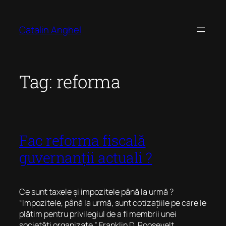
Skip
to
Catalin Anghel
content
Tag:
reforma
Fac reforma fiscală
guvernanții actuali ?
Ce sunt taxele și impozitele până la urmă ?
“Impozitele, până la urmă, sunt cotizațiile pe care le
plătim pentru privilegiul de a fi membrii unei
societăți organizate.” Franklin D. Roosevelt