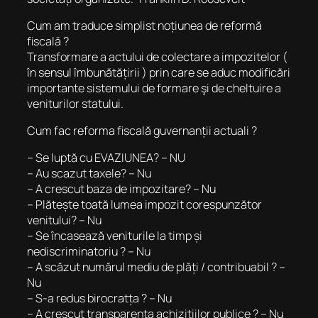
Cum am traduce simplist noțiunea de reformă
fiscală ?
Transformare a actului de colectare a impozitelor (
în sensul îmbunătățirii ) prin care se aduc modificări
importante sistemului de formare şi de cheltuire a
veniturilor statului.
Cum fac reforma fiscală guvernanții actuali ?
– Se luptă cu EVAZIUNEA? – NU
– Au scazut taxele? – Nu
– A crescut baza de impozitare? – Nu
– Plătește toată lumea impozit corespunzător
venitului? – Nu
– Se încasează veniturile la timp și
nediscriminatoriu ? – Nu
– A scăzut numărul mediu de plăți / contribuabil ? –
Nu
– S-a redus birocratța ? – Nu
– A crescut transparența achizitiilor publice ? – Nu