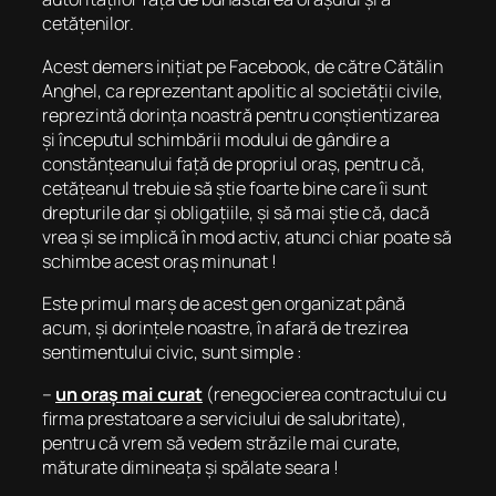
cetățenilor.
Acest demers inițiat pe Facebook, de către Cătălin
Anghel, ca reprezentant apolitic al societății civile,
reprezintă dorința noastră pentru conștientizarea
și începutul schimbării modului de gândire a
constănțeanului față de propriul oraș, pentru că,
cetățeanul trebuie să știe foarte bine care îi sunt
drepturile dar și obligațiile, și să mai știe că, dacă
vrea și se implică în mod activ, atunci chiar poate să
schimbe acest oraș minunat !
Este primul marș de acest gen organizat până
acum, și dorințele noastre, în afară de trezirea
sentimentului civic, sunt simple :
–
un oraș mai curat
(renegocierea contractului cu
firma prestatoare a serviciului de salubritate),
pentru că vrem să vedem străzile mai curate,
măturate dimineața și spălate seara !