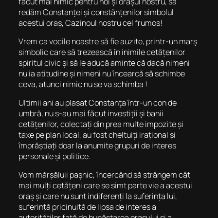
făcut mai nimic pentru noi și orașul nostru, să
redăm Constanței și constănțenilor simbolul
acestui oraș, Cazinoul nostru cel frumos!
Vrem ca vocile noastre să fie auzite, printr-un marș
simbolic care să trezească în inimile cetățenilor
spiritul civic și să le aducă aminte că dacă nimeni
nu ia atitudine și nimeni nu încearcă să schimbe
ceva, atunci nimic nu se va schimba !
Ultimii ani au plasat Constanța într-un con de
umbră, nu s-au mai făcut investiții și banii
cetățenilor, colectați din prea multe impozite și
taxe pe plan local, au fost cheltuiți irațional și
împrăștiați doar la anumite grupuri de interes
personale și politice.
Vom mărșăluii pașnic, încercând să strângem cât
mai mulți cetățeni care se simt parte vie a acestui
oraș și care nu sunt indiferenți la suferința lui,
suferință pricinuită de lipsa de interes a
autorităților față de bunăstarea orașului și a