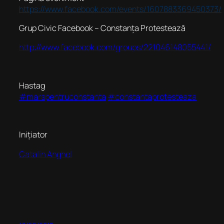
https://www.facebook.com/events/1607883369450373/
Grup Civic Facebook – Constanța Protestează
http://www.facebook.com/groups/221046148055441/
Hastag
‪#‎marspentruconstanta
‪#‎constantaprotesteaza
Inițiator
Catalin Anghel