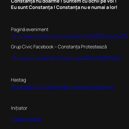
Constanța nu doarme ! Suntem cu ochii pe voi !
Eu sunt Constanța ! Constanța nu e numai a lor!
Pagină eveniment
https://www.facebook.com/events/1607883369450373/
Grup Civic Facebook – Constanța Protestează
http://www.facebook.com/groups/221046148055441/
Hastag
‪#‎marspentruconstanta
‪#‎constantaprotesteaza
Inițiator
Catalin Anghel