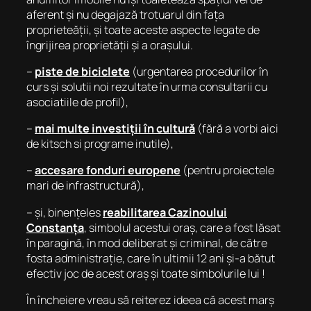
aferent și nu degajază trotuarul din fața
proprieteății, și toate aceste aspecte legate de
îngrijirea proprietății și a orașului.
–
piste de biciclete
(urgentarea procedurilor în
curs și solutii noi rezultate în urma consultarii cu
asociatiile de profil),
–
mai multe investiții în cultură
(fără a vorbi aici
de kitsch si programe inutile),
–
accesare fonduri europene
(pentru proiectele
mari de infrastructură),
– și, binențeles
reabilitarea Cazinoului
Constanța
, simbolul acestui oraș, care a fost lăsat
în paragină, în mod deliberat și criminal, de către
fosta administrație, care în ultimii 12 ani și-a bătut
efectiv joc de acest oraș și toate simbolurile lui !
În încheiere vreau să reiterez ideea că acest marș