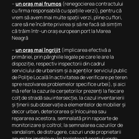
–
un oraș mai frumos
(renegocierea contractului
cu firma responsabilă cu spațiile verzi), pentru că
vrem să avem mai multe spații verzi, pline cu flori,
care să ne încânte privirea și să ne facă să simțim
că trăim într-un oraș european port la Marea
Neagră
–
un oraș mai îngrijit
(implicarea efectivă a
primăriei, prin pârghiile legale pe care le are la
dispoziție, respectiv inspectorii din cadrul
serviciului de urbanism și a agenților serviciul public
de Poliţie Locală în activitatea de verificare pe teren
spre rezolvarea problemelor specifice urbei), și aici
mă refer la cazurile cerșetorilor prezenți la fiecare
colț de stradă sau intersecție, la cazul inventarierii
și ținerii sub observație a elementelor de mobilier și
decor urban, deteriorarea și înlocuirea sau
repararea acestora, semnalată prin rapoarte de
monitorizare și coltrol; la semnalarea cazurilor de
vandalism, de distrugere, cazuri unde proprietarii
anumitor imobile nu își toaletează spațiul verde