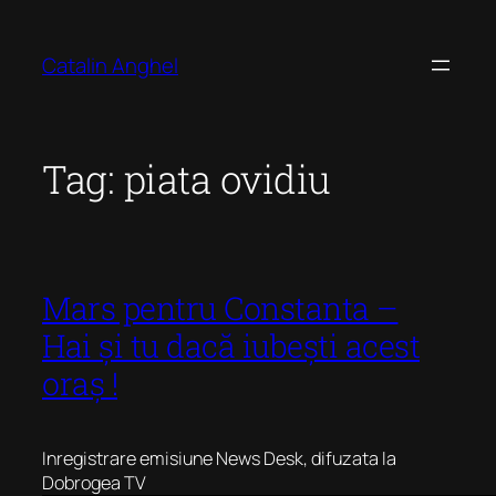
Skip
to
Catalin Anghel
content
Tag:
piata ovidiu
Mars pentru Constanta –
Hai și tu dacă iubești acest
oraș !
Inregistrare emisiune News Desk, difuzata la
Dobrogea TV