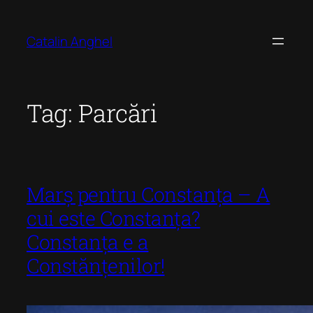
Skip
to
Catalin Anghel
content
Tag:
Parcări
Marș pentru Constanța – A
cui este Constanța?
Constanța e a
Constănțenilor!