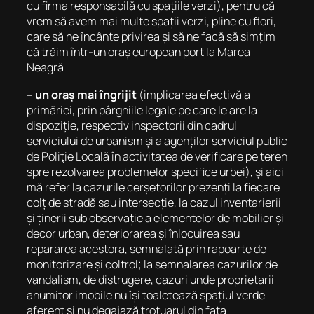
cu firma responsabilă cu spațiile verzi), pentru că
vrem să avem mai multe spații verzi, pline cu flori,
care să ne încânte privirea și să ne facă să simțim
că trăim într-un oraș european port la Marea
Neagră
– un oraș mai îngrijit
(implicarea efectivă a
primăriei, prin pârghiile legale pe care le are la
dispoziție, respectiv inspectorii din cadrul
serviciului de urbanism și a agenților serviciul public
de Poliţie Locală în activitatea de verificare pe teren
spre rezolvarea problemelor specifice urbei), și aici
mă refer la cazurile cerșetorilor prezenți la fiecare
colț de stradă sau intersecție, la cazul inventarierii
și ținerii sub observație a elementelor de mobilier și
decor urban, deteriorarea și înlocuirea sau
repararea acestora, semnalată prin rapoarte de
monitorizare și coltrol; la semnalarea cazurilor de
vandalism, de distrugere, cazuri unde proprietarii
anumitor imobile nu își toaletează spațiul verde
aferent și nu degajază trotuarul din fața