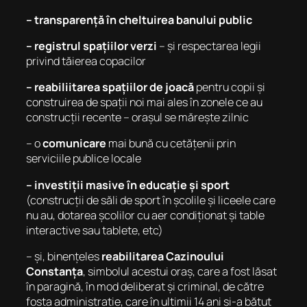
– transparență în cheltuirea banului public
– registrul spațiilor verzi
– și respectarea legii
privind tăierea copacilor
– reabiliitarea spațiilor de joacă
pentru copii și
construirea de spații noi mai ales în zonele ce au
construcții recente – orașul se mărește zilnic
– o
comunicare
mai bună cu cetățenii prin
serviciile publice locale
– investiții masive în educație și sport
(construcții de săli de sport în școlile și liceele care
nu au, dotarea școlilor cu aer condiționat și table
interactive sau tablete, etc)
– și, binențeles
reabilitarea Cazinoului
Constanța
, simbolul acestui oraș, care a fost lăsat
în paragină, în mod deliberat și criminal, de către
fosta administrație, care în ultimii 14 ani și-a bătut