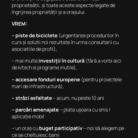
proprieteății, și toate aceste aspecte legate de
îngrijirea proprietății și a orașului.
VREM:
– piste de biciclete
(urgentarea procedurilor în
curs și solutii noi rezultate în urma consultarii cu
asociatiile de profil),
– mai multe
investiții în cultură
(fără a vorbi aici
de kitsch si programe inutile),
– accesare fonduri europene
(pentru proiectele
mari de infrastructură),
– străzi asfaltate
– acum, nu peste 10 ani
– parcări amenajate
– plata ușoara cu sms /
aplicație mobil
– un oraș cu
buget participativ
– noi să alegem pe
ce se cheltuiesc banii