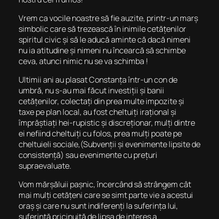
Vrem ca vocile noastre să fie auzite, printr-un marș
simbolic care să trezească în inimile cetățenilor
spiritul civic și să le aducă aminte că dacă nimeni
nu ia atitudine și nimeni nu încearcă să schimbe
ceva, atunci nimic nu se va schimba !
Ultimii ani au plasat Constanța într-un con de
umbră, nu s-au mai făcut investiții și banii
cetățenilor, colectați din prea multe impozite și
taxe pe plan local, au fost cheltuiți irațional și
împrăștiați hei-rupistic și discreționar, mulți dintre
ei nefiind cheltuiți cu folos, prea mulți poate pe
cheltuieli sociale,(Subvenții și evenimente lipsite de
consistență) sau evenimente cu prețuri
supraevaluate.
Vom mărșăluii pașnic, încercând să strângem cât
mai mulți cetățeni care se simt parte vie a acestui
oraș și care nu sunt indiferenți la suferința lui,
suferință pricinuită de lipsa de interes a