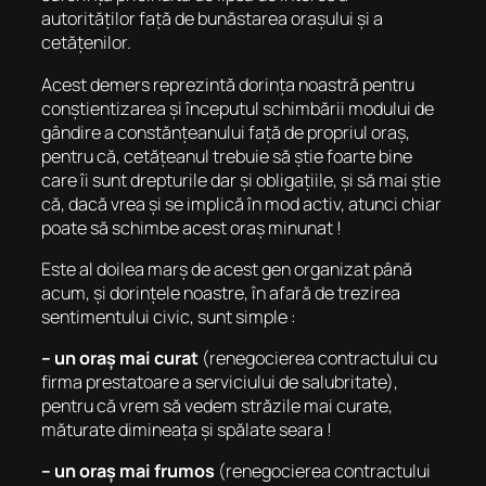
autorităților față de bunăstarea orașului și a
cetățenilor.
Acest demers reprezintă dorința noastră pentru
conștientizarea și începutul schimbării modului de
gândire a constănțeanului față de propriul oraș,
pentru că, cetățeanul trebuie să știe foarte bine
care îi sunt drepturile dar și obligațiile, și să mai știe
că, dacă vrea și se implică în mod activ, atunci chiar
poate să schimbe acest oraș minunat !
Este al doilea marș de acest gen organizat până
acum, și dorințele noastre, în afară de trezirea
sentimentului civic, sunt simple :
– un oraș mai curat
(renegocierea contractului cu
firma prestatoare a serviciului de salubritate),
pentru că vrem să vedem străzile mai curate,
măturate dimineața și spălate seara !
– un oraș mai frumos
(renegocierea contractului