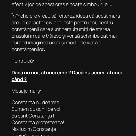
efectiv joc de acest oraș și toate simbolurile lui !
În încheiere vreau să reiterez ideea că acest marș
are un caracter civic, el este pentru noi, pentru
constănțenii care sunt nemulțumiți de starea
orașului în care trăiesc și vor să schimbe cât mai
curând imaginea urbei și modul de viață al
constănțenilor:
Pentru că:
Dacă nu noi, atunci cine ? Dacă nu acum, atunci
când ?
Mesaje marș:
Constanța nu doarme !
Suntem cu ochii pe voi !
Eu sunt Constanța !
Constanța protestează!
Noi iubim Constanța!
Pagină eveniment