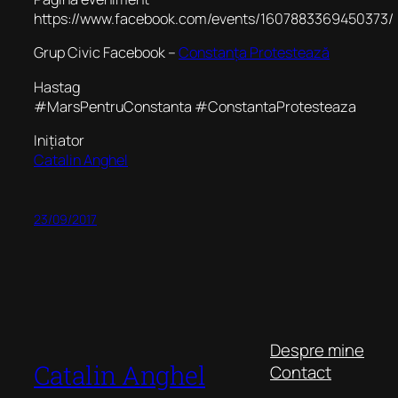
https://www.facebook.com/events/1607883369450373/
Grup Civic Facebook –
Constanța Protestează
Hastag
‪#‎MarsPentruConstanta ‪#‎ConstantaProtesteaza
Inițiator
Catalin Anghel
23/09/2017
Despre mine
Catalin Anghel
Contact