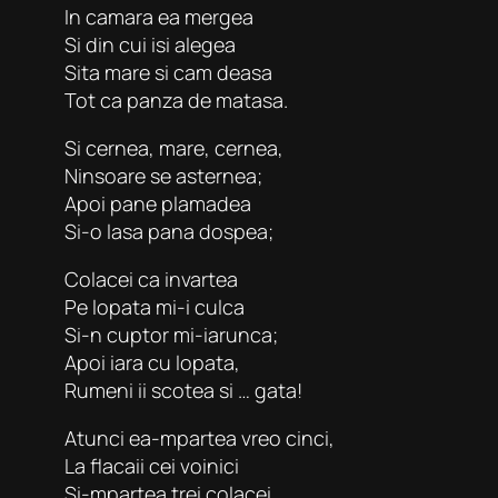
In camara ea mergea
Si din cui isi alegea
Sita mare si cam deasa
Tot ca panza de matasa.
Si cernea, mare, cernea,
Ninsoare se asternea;
Apoi pane plamadea
Si-o lasa pana dospea;
Colacei ca invartea
Pe lopata mi-i culca
Si-n cuptor mi-iarunca;
Apoi iara cu lopata,
Rumeni ii scotea si … gata!
Atunci ea-mpartea vreo cinci,
La flacaii cei voinici
Si-mpartea trei colacei