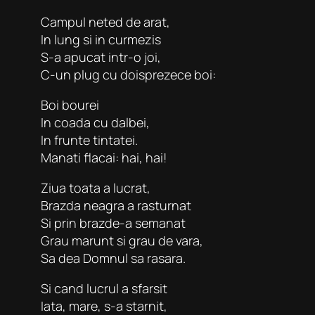
Campul neted de arat,
In lung si in curmezis
S-a apucat intr-o joi,
C-un plug cu doisprezece boi:
Boi bourei
In coada cu dalbei,
In frunte tintatei.
Manati flacai: hai, hai!
Ziua toata a lucrat,
Brazda neagra a rasturnat
Si prin brazde-a semanat
Grau marunt si grau de vara,
Sa dea Domnul sa rasara.
Si cand lucrul a sfarsit
Iata, mare, s-a starnit,