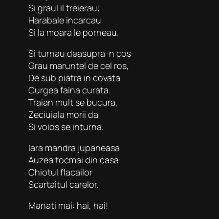
Si graul il treierau;
Harabale incarcau
Si la moara le porneau.
Si turnau deasupra-n cos
Grau maruntel de cel ros,
De sub piatra in covata
Curgea faina curata.
Traian mult se bucura,
Zeciuiala morii da
Si voios se inturna.
Iara mandra jupaneasa
Auzea tocmai din casa
Chiotul flacailor
Scartaitul carelor.
Manati mai: hai, hai!