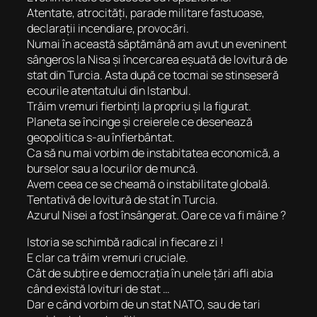
Atentate, atrocități, parade militare fastuoase,
declarații incendiare, provocări.
Numai în această săptămână am avut un eveninent
sângeros la Nisa și încercarea eșuată de lovitură de
stat din Turcia. Asta după ce tocmai se stinseseră
ecourile atentatului din Istanbul.
Trăim vremuri fierbinți la propriu și la figurat.
Planeta se încinge și creierele ce desenează
geopolitica s-au înfierbântat.
Ca să nu mai vorbim de instabitatea economică, a
burselor sau a locurilor de muncă.
Avem ceea ce se cheamă o instabilitate globală.
Tentativă de lovitură de stat în Turcia.
Azurul Nisei a fost însângerat. Oare ce va fi mâine ?
Istoria se schimbă radical in fiecare zi !
E clar ca trăim vremuri cruciale.
Cât de subțire e democrația în unele țări afli abia
când există lovituri de stat …
Dar e când vorbim de un stat NATO, sau de tari