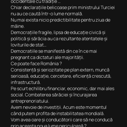
occidentale cu tradiție …
Chiar declarațiile belicoase prim ministrului Turciei
nu au ce caută într-o lume normală.
Nu mai exista nicio predictibilitate pentru ziua de
mâine.
Democrațiile fragile, lipsa de educație civică și
politică și sărăcia au ca rezultante atentatele și
loviturile de stat…
Democratiile se manifestă din ce în ce mai
pregnant ca dictaturi ale majorității.
Ce poate face România ?
Consistență și seriozitate pe plan extern, muncă
serioasă, educație, cercetare, eficiență crescută,
infrastructură.
Pe scurt echilibru financiar, economic, dar mai ales
social. Combaterea sărăciei și încurajarea
antreprenoriatului.
Avem nevoie de investiții. Acum este momentul
când putem profita de instabilitatea mondială.
Vom avea oare și conducătorii care să ne conducă
prin aceasta noua lume periculoasă ?