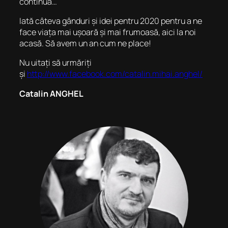
continuă
…
Iată câteva gânduri și idei pentru 2020 pentru a ne
face viața mai ușoară și mai frumoasă, aici la noi
acasă. Să avem un an cum ne place!
Nu uitați să urmăriți
și
http://www.facebook.com/catalin.mihai.anghel/
Catalin ANGHEL