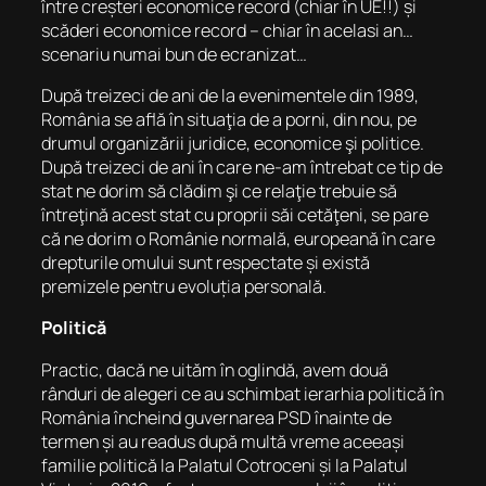
între creșteri economice record (chiar în UE!!) și
scăderi economice record – chiar în acelasi an…
scenariu numai bun de ecranizat…
După treizeci de ani de la evenimentele din 1989,
România se află în situaţia de a porni, din nou, pe
drumul organizării juridice, economice şi politice.
După treizeci de ani în care ne-am întrebat ce tip de
stat ne dorim să clădim şi ce relaţie trebuie să
întreţină acest stat cu proprii săi cetăţeni, se pare
că ne dorim o Românie normală, europeană în care
drepturile omului sunt respectate și există
premizele pentru evoluția personală.
Politică
Practic, dacă ne uităm în oglindă, avem două
rânduri de alegeri ce au schimbat ierarhia politică în
România încheind guvernarea PSD înainte de
termen și au readus după multă vreme aceeași
familie politică la Palatul Cotroceni și la Palatul