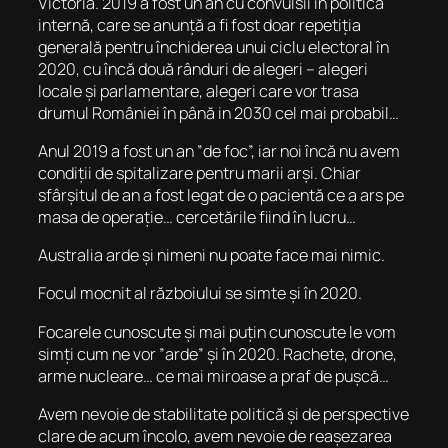
Victoria. 2019 a fost un an cu convulsii în politica
internă, care se anunță a fi fost doar repetiția
generală pentru închiderea unui ciclu electoral în
2020, cu încă două rânduri de alegeri – alegeri
locale și parlamentare, alegeri care vor trasa
drumul României în până in 2030 cel mai probabil…
Anul 2019 a fost un an ”de foc”, iar noi încă nu avem
condiții de spitalizare pentru marii arși. Chiar
sfârșitul de an a fost legat de o pacientă ce a ars pe
masa de operație… cercetările fiind în lucru…
Australia arde și nimeni nu poate face mai nimic.
Focul mocnit al războiului se simte și în 2020.
Focarele cunoscute și mai puțin cunoscute le vom
simți cum ne vor ”arde” și în 2020. Rachete, drone,
arme nucleare… ce mai miroase a praf de pușcă…
Avem nevoie de stabilitate politică și de perspective
clare de acum încolo, avem nevoie de reașezarea