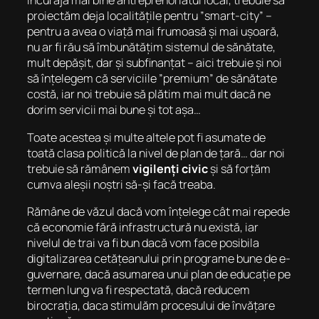
încuraja mai bine antreprenoriatul local, trebuie să
proiectăm deja localitățile pentru ”smart-city” –
pentru a avea o viață mai frumoasă și mai ușoară,
nu ar fi rău să îmbunătățim sistemul de sănătate,
mult depășit, dar și subfinanțat – aici trebuie și noi
să înțelegem că serviciile ”premium” de sănătate
costă, iar noi trebuie să plătim mai mult dacă ne
dorim servicii mai bune și tot așa…
Toate acestea și multe altele pot fi asumate de
toată clasa politică la nivel de plan de țară… dar noi
trebuie să rămânem
vigilenți civic
și să forțăm
cumva aleșii noștri să-și facă treaba.
Rămâne de văzul dacă vom înțelege cât mai repede
că economie fără infrastructură nu există, iar
nivelul de trai va fi bun dacă vom face posibila
digitalizarea cetățeanului prin programe bune de e-
guvernare, dacă asumarea unui plan de educație pe
termen lung va fi respectată, dacă reducem
birocrația, daca stimulăm procesului de învățare