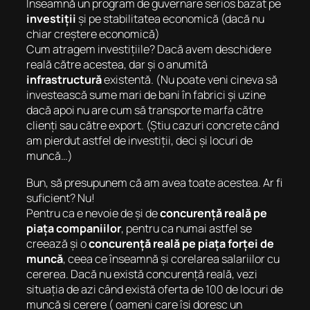
Înseamnă un program de guvernare serios bazat pe
investiții
și pe stabilitatea economică (dacă nu
chiar creștere economică)
Cum atragem investițiile? Dacă avem deschidere
reală către acestea, dar și o anumită
infrastructură
existentă. (Nu poate veni cineva să
investească sume mari de bani în fabrici și uzine
dacă apoi nu are cum să transporte marfa către
clienți sau către export. (Știu cazuri concrete când
am pierdut astfel de investiții, deci și locuri de
muncă…)
Bun, să presupunem că am avea toate acestea. Ar fi
suficient? Nu!
Pentru ca e nevoie de și de
concurență reală pe
piața companiilor
, pentru ca numai astfel se
creează și o
concurență reală pe piața forței de
muncă
, ceea ce înseamnă și corelarea salariilor cu
cererea. Dacă nu există concurență reală, vezi
situația de azi când există oferta de 100 de locuri de
muncă și cerere ( oameni care își doresc un