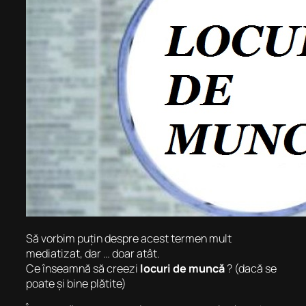
Să vorbim puțin despre acest termen mult
mediatizat, dar … doar atât.
Ce înseamnă să creezi
locuri de muncă
? (dacă se
poate și bine plătite)