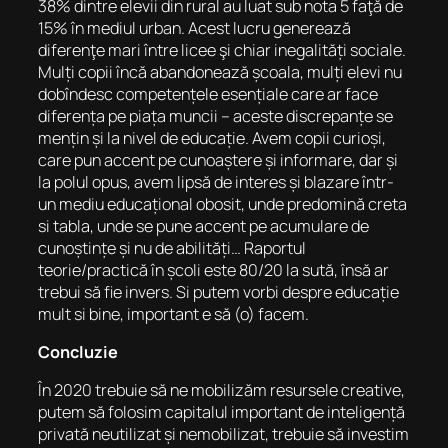
38% dintre elevii din rural au luat sub nota 5 faţă de
15% în mediul urban. Acest lucru generează
diferenţe mari între licee şi chiar inegalități sociale.
Mulți copii încă abandonează școala, mulți elevi nu
dobîndesc competențele esențiale care ar face
diferența pe piața muncii – aceste discrepanțe se
mențin și la nivel de educație. Avem copii curioși,
care pun accent pe cunoaștere și informare, dar și
la polul opus, avem lipsă de interes și blazare într-
un mediu educațional obosit, unde predomină creta
si tabla, unde se pune accent pe acumulare de
cunoștințe și nu de abilități… Raportul
teorie/practică în școli este 80/20 la sută, însă ar
trebui să fie invers. Si putem vorbi despre educație
mult si bine, important e să (o) facem.
Concluzie
În 2020 trebuie să ne mobilizăm resursele creative,
putem să folosim capitalul important de inteligență
privată neutilizat și nemobilizat, trebuie să investim