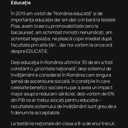
Educație
În 2019 am vorbit de ”România educată” și de
importanța educaței dar am dat-o în bară la testele
Pisa, avem licee cu promovabilitate zero la
bacalureat, am schimbat miniștri nenumărați, am
schimbat legislația, ne pleacă copiii imediat după
facultate prin alte țări… dar noi vorbim la orice oră
despre EDUCAȚIE.
Deși educaţia în România ultimilor 30 de ani a fost
constant o „prioritate naţională”, deși sistemul de
învăţământ e considerat în România cam singura
şansă de ascensiune socială, în condiţiile în care
celelalte beneficii sociale nu par a avea un impact
major asupra reducerii sărăciei, deși vorbim de 6%
din PIB ce ar trebui alocați pentru educație –
rezultatele sistemului de învățământ sunt greu de a
fi denumite acceptabile.
La testările naţionale din clasa a 8-a de anul trecut,