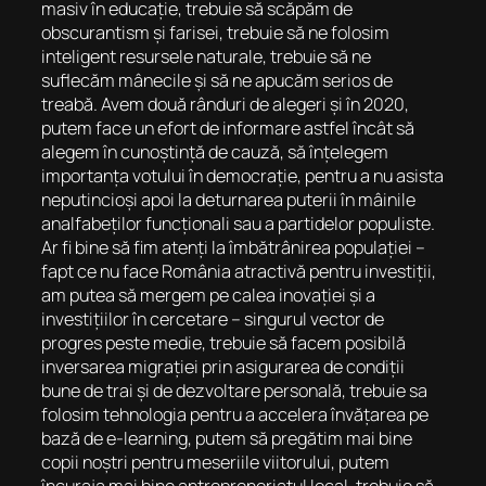
masiv în educație, trebuie să scăpăm de
obscurantism și farisei, trebuie să ne folosim
inteligent resursele naturale, trebuie să ne
suflecăm mânecile și să ne apucăm serios de
treabă. Avem două rânduri de alegeri și în 2020,
putem face un efort de informare astfel încât să
alegem în cunoștință de cauză, să înțelegem
importanța votului în democrație, pentru a nu asista
neputincioși apoi la deturnarea puterii în mâinile
analfabeților funcționali sau a partidelor populiste.
Ar fi bine să fim atenți la îmbătrânirea populației –
fapt ce nu face România atractivă pentru investiții,
am putea să mergem pe calea inovației și a
investițiilor în cercetare – singurul vector de
progres peste medie, trebuie să facem posibilă
inversarea migrației prin asigurarea de condiții
bune de trai și de dezvoltare personală, trebuie sa
folosim tehnologia pentru a accelera învățarea pe
bază de e-learning, putem să pregătim mai bine
copii noștri pentru meseriile viitorului, putem