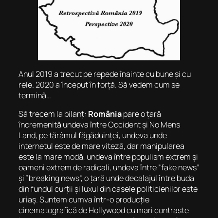
Anul 2019 a trecut pe repede înainte cu bune și cu
rele. 2020 a început în forță. Să vedem cum se
termină…
Să trecem la bilanț:
România
pare o
țară
încremenită undeva între Occident și No Mens
Land
, pe tărâmul făgăduinței, undeva unde
internetul este de mare viteză, dar manipularea
este la mare modă, undeva între populism extrem și
oameni extrem de radicali, undeva între ”fake news”
și ”breaking news”, o țară unde decalajul între buda
din fundul curții și luxul din casele politicienilor este
uriaș. Suntem cumva într-o producție
cinematografică de Hollywood cu mari contraste