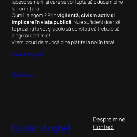
iubesc semenii și care se vor lupta să o ducem bine
la noi în Țară!
Cum îi alegem ? Prin
vigilență, civism activ și
implicare în viața publică
. Nu e suficient doar să
te prezinți la vot și acolo să constați că trebuie să
alegi răul cel mic!
Vrem locuri de muncă bine plătite la noi în țară!
Catalin Anghel
19/09/2016
Despre mine
Catalin Anghel
Contact