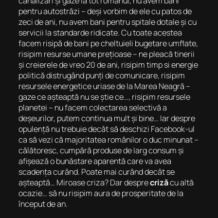
canalizări și gaze la tot românul, nu avem bani
pentru autostrăzi – deși vorbim de ele cu patos de
zeci de ani, nu avem bani pentru spitale dotale și cu
servicii la standarde ridicate. Cu toate acestea
facem risipă de bani pe cheltuieli bugetare umflate,
risipim resurse umane prețioase – ne pleacă tinerii
și creierele de vreo 20 de ani, risipim timp si energie
politică distrugând punți de comunicare, risipim
resursele energetice uriase de la Marea Neagră –
gaze ce așteaptă nu se știe ce…, risipim resursele
planetei – nu facem colectarea selectivă a
deșeurilor, putem continua mult și bine… Iar despre
opulență nu trebuie decât să deschizi Facebook-ul
ca să vezi că majoritatea românilor o duc minunat –
călătoresc, cumpără produse de larg consum și
afișează o bunăstare aparentă care va avea
scadența curând. Poate mai curând decât se
așteaptă… Miroase criza? Dar despre
criză
cu altă
ocazie… să nu risipim aura de prosperitate de la
început de an.