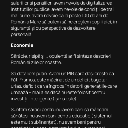
salariilor și pensiilor, avem nevoie de digitalizarea
instituțiilor publice, avem nevoie de condiții de trai
mai bune, avem nevoie ca la peste 100 de ani de
România Mare să putem să ne creștem copiii aici, în
siguranță și cu perspective de dezvoltare
personală.
Economie
Sărăcie, risipă și … opulență
ar fi sinteza descrierii
României zilelor noastre.
Să detaliem puțin. Avem un PIB care deși crește ca
Făt-Frumos, este măcinat de un deficit bugetar
uriaș, deficit ce va îngropa în datorii generațiile care
urnează – mai ales dacă nu este folosit pentru
investiții inteligente ( și nu este).
Suntem săraci pentru nu avem bani să mâncăm
sănătos, nu avem bani pentru educație ( sistemul
este mult subfinanțat), nu avem bani pentru