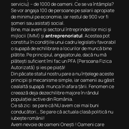
serviciu) – de 1000 de oameni. Ce se va întâmpla?
Se vor angaja 100 de persoane pe salarii apropiate
de minimul pe economie, iar restul de 900 vor fi
șomeri sau asistați social.
Bine, mai avem și sectorul întreprinderilor mici și
mijlocii (IMM) și
antreprenoriatul
. Acestea pot
constitui în condițiile unui cadru legislativ favorabil
o supapă de echilibrare a locurilor de muncă bine
plătite. Pe principiul, angajatorule, dacă nu mă
plătești suficient îmi fac un PFA (Persoana Fizica
Autorizată) și ies pe piață!
Din păcate statul nostru pare a nu înțelege aceste
principii și mecanisme simple, iar oamenii au găsit
cealaltă supapă: munca în afara țării. Fenomen ce
creează deja dezechilibre majore în rândul
populației active din România.
Ce să zic: se pare că NU avem cei mai buni
conducători… Se pare că actuala clasă politică nu
iubește românii!
Avem nevoie de oameni Onești ! Oameni care