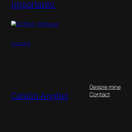
importante.
11/05/2013
Despre mine
Catalin Anghel
Contact