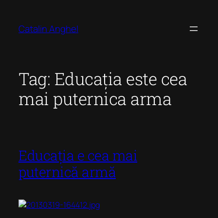
Skip
to
Catalin Anghel
content
Tag:
Educația este cea
mai puternica arma
Educația e cea mai
puternică armă