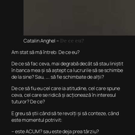
De ce eu?
Catalin Anghel –
Am stat să mă întreb: De ce eu?
De ce să fac ceva, mai degrabă decât să stau liniștit
în banca mea și să aștept ca lucrurile să se schimbe
de la sine? Sau, …. să fie schimbate de alții?
De ce să fiu eu cel care ia atitudine, cel care spune
ceva, cel care se ridică și acționează în interesul
tuturor? De ce?
E greu să știi când să te revolți și să conteze, când
este momentul potrivit:
– este ACUM? sau este deja prea târziu?