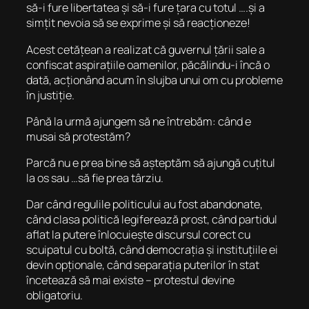
să-i fure libertatea și să-i fure țara cu totul ….și a
simțit nevoia să se exprime și să reacționeze!
Acest cetățean a realizat că guvernul țării sale a
confiscat aspirațiile oamenilor, păcălindu-i încă o
dată, acționând acum în slujba unui om cu probleme
în justiție.
Până la urmă ajungem să ne întrebăm: când e
musai să protestăm?
Parcă nu e prea bine să așteptăm să ajungă cuțitul
la os sau …să fie prea târziu.
Dar când regulile politicului au fost abandonate,
când clasa politică legiferează prost, când partidul
aflat la putere înlocuiește discursul corect cu
scuipatul cu boltă, când democrația și instituțiile ei
devin opționale, când separația puterilor în stat
încetează să mai existe – protestul devine
obligatoriu.