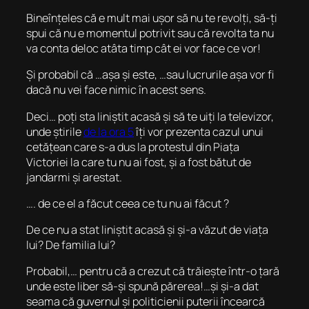
Bineînțeles că e mult mai ușor să nu te revolți, să-ți
spui că nu e momentul potrivit sau că revolta ta nu
va conta deloc atâta timp cât ei vor face ce vor!
Și probabil că …așa și este, …sau lucrurile așa vor fi
dacă nu vei face nimic în acest sens.
Deci… poți sta liniștit acasă și să te uiți la televizor,
unde știrile
de la ora 5
îți vor prezenta cazul unui
cetățean care s-a dus la protestul din Piața
Victoriei la care tu nu ai fost, și a fost bătut de
jandarmi și arestat.
…. de ce el a făcut ceea ce tu nu ai făcut ?
De ce nu a stat liniștit acasă și și-a văzut de viața
lui? De familia lui?
Probabil,… pentru că a crezut că trăiește într-o țară
unde este liber să-și spună părerea!…și și-a dat
seama că guvernul și politicienii puterii încearcă