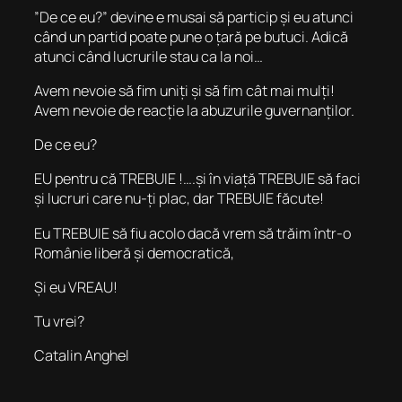
”De ce eu?” devine e musai să particip și eu atunci
când un partid poate pune o țară pe butuci. Adică
atunci când lucrurile stau ca la noi…
Avem nevoie să fim uniți și să fim cât mai mulți!
Avem nevoie de reacție la abuzurile guvernanților.
De ce eu?
EU pentru că TREBUIE !….și în viață TREBUIE să faci
și lucruri care nu-ți plac, dar TREBUIE făcute!
Eu TREBUIE să fiu acolo dacă vrem să trăim într-o
Românie liberă și democratică,
Și eu VREAU!
Tu vrei?
Catalin Anghel