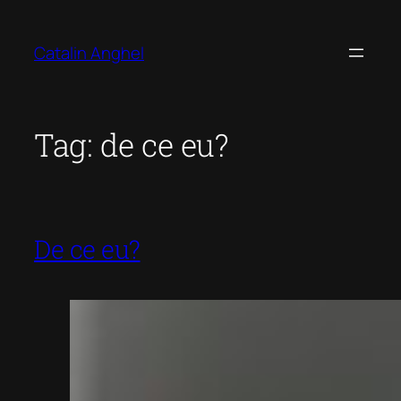
Skip
to
Catalin Anghel
content
Tag:
de ce eu?
De ce eu?