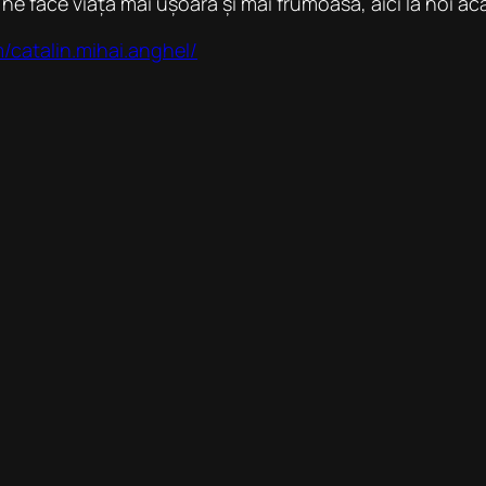
 ne face viața mai ușoară și mai frumoasă, aici la noi 
catalin.mihai.anghel/