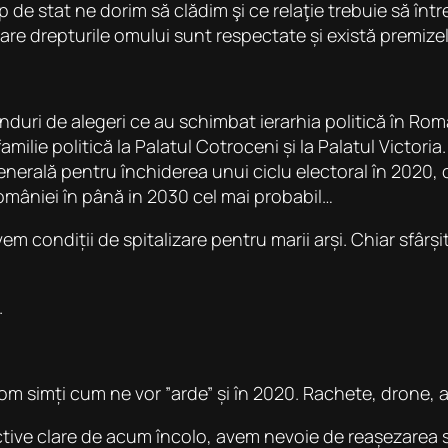
 de stat ne dorim să clădim şi ce relaţie trebuie să într
e drepturile omului sunt respectate și există premizel
nduri de alegeri ce au schimbat ierarhia politică în R
lie politică la Palatul Cotroceni și la Palatul Victoria.
generală pentru închiderea unui ciclu electoral în 2020, 
omâniei în până in 2030 cel mai probabil…
vem condiții de spitalizare pentru marii arși. Chiar sfârș
.
om simți cum ne vor ”arde” și în 2020. Rachete, drone,
ctive clare de acum încolo, avem nevoie de reașezarea sa