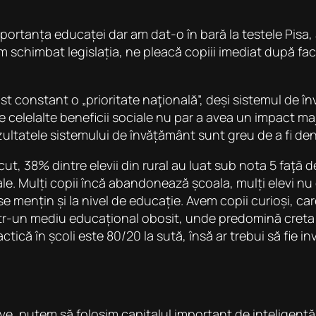
portanța educaței dar am dat-o în bară la testele Pisa, 
schimbat legislația, ne pleacă copiii imediat după facul
ost constant o „prioritate naţională”, deși sistemul de
re celelalte beneficii sociale nu par a avea un impact ma
ezultatele sistemului de învățământ sunt greu de a fi d
ecut, 38% dintre elevii din rural au luat sub nota 5 faţ
ociale. Mulți copii încă abandonează școala, mulți elevi
e mențin și la nivel de educație. Avem copii curioși, ca
 într-un mediu educațional obosit, unde predomină cret
ctică în școli este 80/20 la sută, însă ar trebui să fie i
ve, putem să folosim capitalul important de inteligență p