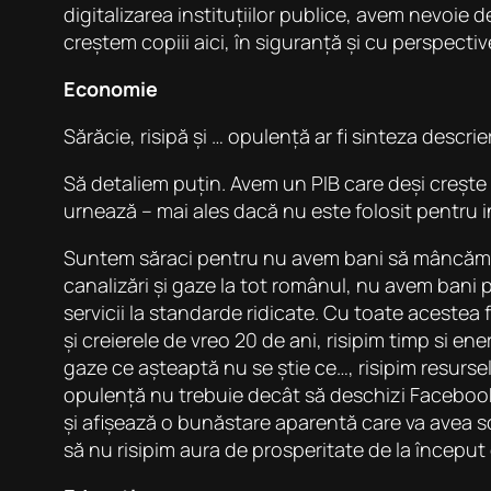
digitalizarea instituțiilor publice, avem nevoie
creștem copiii aici, în siguranță și cu perspecti
Economie
Sărăcie, risipă și … opulență
ar fi sinteza descrie
Să detaliem puțin. Avem un PIB care deși crește 
urnează – mai ales dacă nu este folosit pentru inv
Suntem săraci pentru nu avem bani să mâncăm s
canalizări și gaze la tot românul, nu avem bani 
servicii la standarde ridicate. Cu toate acestea
și creierele de vreo 20 de ani, risipim timp si e
gaze ce așteaptă nu se știe ce…, risipim resurse
opulență nu trebuie decât să deschizi Faceboo
și afișează o bunăstare aparentă care va avea
să nu risipim aura de prosperitate de la început