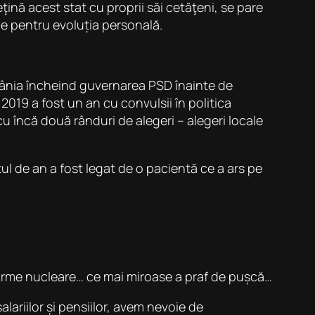
eţină acest stat cu proprii săi cetăţeni, se pare
e pentru evoluția personală.
omânia încheind guvernarea PSD înainte de
 2019 a fost un an cu convulsii în politica
cu încă două rânduri de alegeri – alegeri locale
itul de an a fost legat de o pacientă ce a ars pe
 arme nucleare… ce mai miroase a praf de pușcă…
lariilor și pensiilor, avem nevoie de