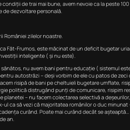
 de condiții de trai mai bune, avem nevoie ca la peste 
ve de dezvoltare personală.
rii României zilelor noastre.
ca Făt-Frumos, este măcinat de un deficit bugetar uriaș, 
estiții inteligente ( și nu este).
ănătos, nu avem bani pentru educație ( sistemul este
pentru autostrăzi – deși vorbim de ele cu patos de zeci 
 facem risipă de bani pe cheltuieli bugetare umflate, ris
nergie politică distrugând punți de comunicare, risipim 
le planetei – nu facem colectarea selectivă a deșeurilo
k-ul ca să vezi că majoritatea românilor o duc minuna
 scadența curând. Poate mai curând decât se așteaptă…
 de an.