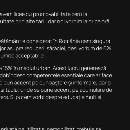
avem licee cu promovabilitate zero la
tate prin alte țări… dar noi vorbim la orice oră
 învăţământ e considerat în România cam singura
jor asupra reducerii sărăciei, deși vorbim de 6%
enumite acceptabile.
ă de 15% în mediul urban. Acest lucru generează
 nu dobîndesc competențele esențiale care ar face
re pun accent pe cunoaștere și informare, dar și
a si tabla, unde se pune accent pe acumulare de
nvers. Si putem vorbi despre educație mult si
rivată neutilizat și nemobilizat, trebuie să