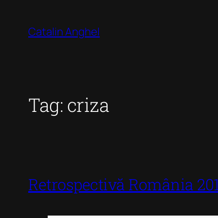
Skip
to
Catalin Anghel
content
Tag:
criza
Retrospectivă România 201