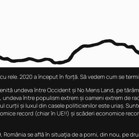
 cu rele. 2020 a început în forță. Să vedem cum se term
enită undeva între Occident și No Mens Land
, pe tărâ
 undeva între populism extrem și oameni extrem de radic
ul curții și luxul din casele politicienilor este uriaș. 
omice record (chiar în UE!!) și scăderi economice reco
 România se află în situaţia de a porni, din nou, pe drum