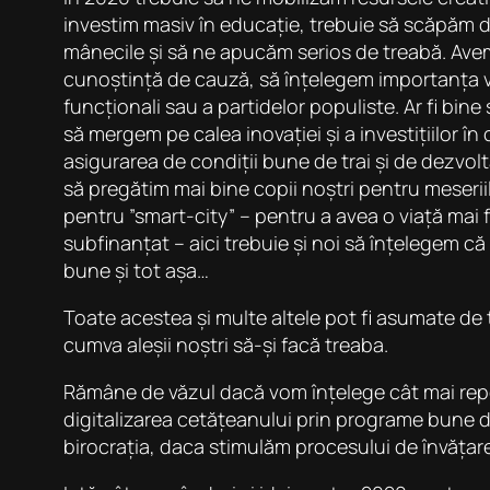
investim masiv în educație, trebuie să scăpăm de
mânecile și să ne apucăm serios de treabă. Avem
cunoștință de cauză, să înțelegem importanța vot
funcționali sau a partidelor populiste. Ar fi bin
să mergem pe calea inovației și a investițiilor î
asigurarea de condiții bune de trai și de dezvo
să pregătim mai bine copii noștri pentru meseriil
pentru ”smart-city” – pentru a avea o viață mai 
subfinanțat – aici trebuie și noi să înțelegem că
bune și tot așa…
Toate acestea și multe altele pot fi asumate de 
cumva aleșii noștri să-și facă treaba.
Rămâne de văzul dacă vom înțelege cât mai repede
digitalizarea cetățeanului prin programe bune 
birocrația, daca stimulăm procesului de învăța