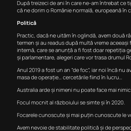
După treizeci de ani în care ne-am întrebat ce tip
că ne dorim o Românie normală, europeană în car
Politică
Practic, dacă ne uităm în oglindă, avem două râ
termen și au readus după multă vreme aceeași fami
internă, care se anunță a fi fost doar repetiția 
și parlamentare, alegeri care vor trasa drumul R
Anul 2019 a fost un an ”de foc”, iar noi încă nu a
masa de operație… cercetările fiind în lucru…
Australia arde și nimeni nu poate face mai nimic
Focul mocnit al războiului se simte și în 2020.
Focarele cunoscute și mai puțin cunoscute le v
Avem nevoie de stabilitate politică și de perspe