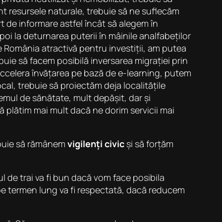
nt resursele naturale, trebuie să ne suflecăm
t de informare astfel încât să alegem în
i la deturnarea puterii în mâinile analfabeților
ace România atractivă pentru investiții, am putea
buie să facem posibilă inversarea migrației prin
 accelera învățarea pe bază de e-learning, putem
cal, trebuie să proiectăm deja localitățile
emul de sănătate, mult depășit, dar și
să plătim mai mult dacă ne dorim servicii mai
rebuie să rămânem
vigilenți civic
și să forțăm
 de trai va fi bun dacă vom face posibila
pe termen lung va fi respectată, dacă reducem