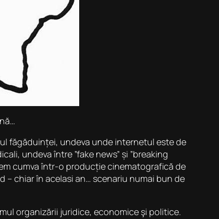
ină…
mul făgăduinței, undeva unde internetul este de
ali, undeva între ”fake news” și ”breaking
Suntem cumva într-o producție cinematografică de
rd – chiar în acelasi an… scenariu numai bun de
ul organizării juridice, economice şi politice.