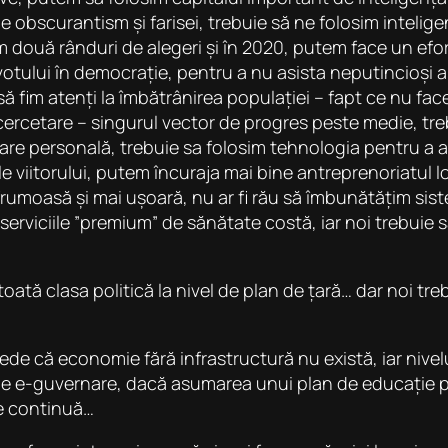
 obscurantism și farisei, trebuie să ne folosim intelige
 două rânduri de alegeri și în 2020, putem face un efor
ului în democrație, pentru a nu asista neputincioși apo
e să fim atenți la îmbătrânirea populației – fapt ce nu f
n cercetare – singurul vector de progres peste medie, tre
ltare personală, trebuie sa folosim tehnologia pentru a
e viitorului, putem încuraja mai bine antreprenoriatul lo
frumoasă și mai ușoară, nu ar fi rău să îmbunătățim sist
 serviciile ”premium” de sănătate costă, iar noi trebuie 
toată clasa politică la nivel de plan de țară… dar noi t
 că economie fără infrastructură nu există, iar nivelul
de e-guvernare, dacă asumarea unui plan de educație 
re continuă
…