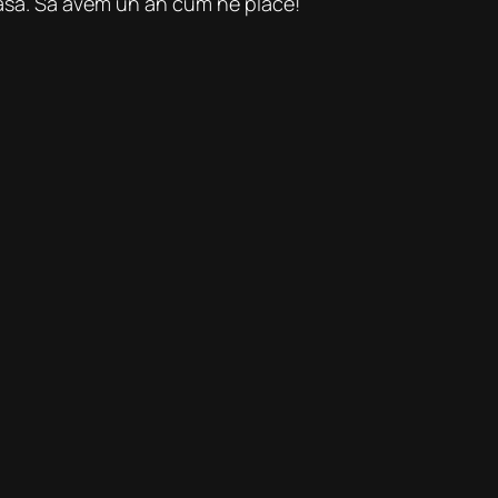
acasă. Să avem un an cum ne place!