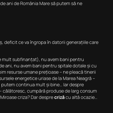
100 de ani de România Mare să putem să ne
deficit ce va îngropa în datorii generațiile care
 mult subfinanțat), nu avem bani pentru
de ani, nu avem bani pentru spitale dotale și cu
ipim resurse umane prețioase – ne pleacă tinerii
resursele energetice uriase de la Marea Neagră –
r, putem continua mult și bine… Iar despre
t – călătoresc, cumpără produse de larg consum
 Miroase criza? Dar despre
criză
cu altă ocazie…