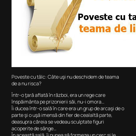
Poveste cu tâlc: Câte uşi nu deschidem de teama
de a nu risca?
Într-o ţară aflată în război, era un rege care
înspăimânta pe prizonierii săi, nu-i omora…
Îi ducea într-o sală în care era un grup de arcaşi de o
parte şi o uşă imensă din fier de cealaltă parte,
deasupra căreia se vedeau sculptate figuri
acoperite de sânge…
În această sală, îi punea să formeze un cerc şi le