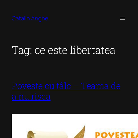
Skip
to
Catalin Anghel
content
Tag:
ce este libertatea
Poveste cu tâlc – Teama de
a nu risca