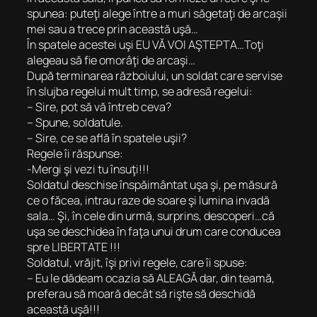
spunea: puteţi alege între a muri săgetaţi de arcaşii
mei sau a trece prin această uşă…
În spatele acestei uşi EU VĂ VOI AŞTEPTA…Toţi
alegeau să fie omorâţi de arcaşi…
După terminarea războiului, un soldat care servise
în slujba regelui mult timp, se adresă regelui:
– Sire, pot să vă întreb ceva?
– Spune, soldatule.
– Sire, ce se află în spatele uşii?
Regele îi răspunse:
-Mergi şi vezi tu însuţi!!!
Soldatul deschise înspăimântat uşa şi, pe măsură
ce o făcea, intrau raze de soare şi lumina invadă
sala… Şi, în cele din urmă, surprins, descoperi…că
uşa se deschidea în faţa unui drum care conducea
spre LIBERTATE !!!
Soldatul, vrăjit, îşi privi regele, care îi spuse:
– Eu le dădeam ocazia să ALEAGĂ dar, din teamă,
preferau să moară decât să rişte să deschidă
această uşă!!!