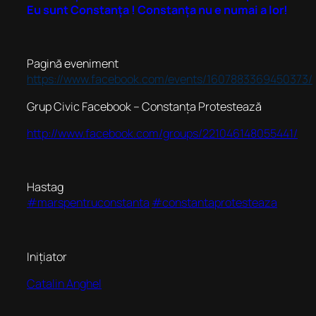
Eu sunt Constanța ! Constanța nu e numai a lor!
Pagină eveniment
https://www.facebook.com/events/1607883369450373/
Grup Civic Facebook – Constanța Protestează
http://www.facebook.com/groups/221046148055441/
Hastag
‪#‎marspentruconstanta
‪#‎constantaprotesteaza
Inițiator
Catalin Anghel