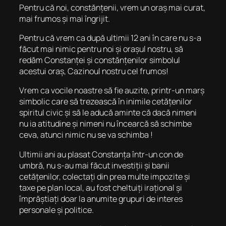
Pentru că noi, constănțenii, vrem un oraș mai curat,
mai frumos și mai îngrijit.
Pentru că vrem ca după ultimii 12 ani în care nu s-a
făcut mai nimic pentru noi și orașul nostru, să
redăm Constanței și constănțenilor simbolul
acestui oraș, Cazinoul nostru cel frumos!
Vrem ca vocile noastre să fie auzite, printr-un marș
simbolic care să trezească în inimile cetățenilor
spiritul civic și să le aducă aminte că dacă nimeni
nu ia atitudine și nimeni nu încearcă să schimbe
ceva, atunci nimic nu se va schimba !
Ultimii ani au plasat Constanța într-un con de
umbră, nu s-au mai făcut investiții și banii
cetățenilor, colectați din prea multe impozite și
taxe pe plan local, au fost cheltuiți irațional și
împrăștiați doar la anumite grupuri de interes
personale și politice.