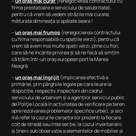
–
un oraș mai curat
(renegocierea contractului cu
firma prestatoare a serviciului de salubritate),
pentru că vrem să vedem străzile mai curate,
măturate dimineața și spălate seara !
–
un oraș mai frumos
(renegocierea contractului
cu firma responsabilă cu spațiile verzi), pentru că
vrem să avem mai multe spații verzi, pline cu flori,
care să ne încânte privirea și să ne facă să simțim
că trăim într-un oraș european port la Marea
Neagră
–
un oraș mai îngrijit
(implicarea efectivă a
primăriei, prin pârghiile legale pe care le are la
dispoziție, respectiv inspectorii din cadrul
serviciului de urbanism și a agenților serviciul public
de Poliţie Locală în activitatea de verificare pe teren
spre rezolvarea problemelor specifice urbei), și aici
mă refer la cazurile cerșetorilor prezenți la fiecare
colț de stradă sau intersecție, la cazul inventarierii
și ținerii sub observație a elementelor de mobilier și