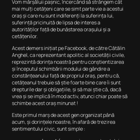
Vom mărșăluii pașnic, încercând să strângem cât
mai mulți cetățeni care se simt parte vie a acestui
oraș și care nu sunt indiferenți la suferința lui,
suferință pricinuită de lipsa de interes a
autorităților față de bunăstarea orașului și a
cetățenilor.
Acest demers inițiat pe Facebook, de către Cătălin
Anghel, ca reprezentant apolitic al societății civile,
reprezintă dorința noastră pentru conștientizarea
și începutul schimbării modului de gândire a
constănțeanului față de propriul oraș, pentru că,
cetățeanul trebuie să știe foarte bine care îi sunt
drepturile dar și obligațiile, și să mai știe că, dacă
vrea și se implică în mod activ, atunci chiar poate să
schimbe acest oraș minunat !
Este primul marș de acest gen organizat până
acum, și dorințele noastre, în afară de trezirea
sentimentului civic, sunt simple :