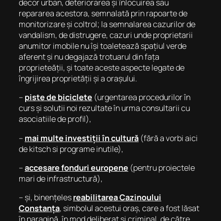
decor urban, deteriorarea și înlocuirea sau
repararea acestora, semnalată prin rapoarte de
monitorizare și coltrol; la semnalarea cazurilor de
vandalism, de distrugere, cazuri unde proprietarii
anumitor imobile nu își toaletează spațiul verde
aferent și nu degajază trotuarul din fața
proprieteății, și toate aceste aspecte legate de
îngrijirea proprietății și a orașului.
–
piste de biciclete
(urgentarea procedurilor în
curs și solutii noi rezultate în urma consultarii cu
asociatiile de profil),
–
mai multe investiții în cultură
(fără a vorbi aici
de kitsch si programe inutile),
–
accesare fonduri europene
(pentru proiectele
mari de infrastructură),
– și, binențeles
reabilitarea Cazinoului
Constanța
, simbolul acestui oraș, care a fost lăsat
în paragină, în mod deliberat și criminal, de către