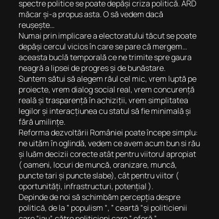
spectre politice se poate depăși criza politică. ARD
măcar și-a propus asta. O să vedem dacă
reușește…
Numai prin implicare a electoratului tăcut se poate
depăși cercul vicios în care se pare că mergem…
aceasta buclă temporală ce ne trimite spre gaura
neagră a lipsei de progres și de bunăstare.
Suntem sătui să alegem răul cel mic, vrem luptă pe
proiecte, vrem dialog social real, vrem concurență
reală și trasparență în achiziții, vrem simplitatea
legilor și interacțiunea cu statul să fie minimală și
fără umilințe.
Reforma dezvoltării României poate începe simplu:
ne uităm în oglindă, vedem ce avem acum bun si rău
și luăm decizii corecte atât pentru viitorul apropiat
( oameni, locuri de muncă, oranizare, muncă,
puncte tari și puncte slabe), cât pentru viitor (
oportunități, infrastructuri, potențial ).
Depinde de noi să schimbăm percepția despre
politică, de la ” populism “, ” ceartă “și politicienii
care “iau”, către politicieni care ” oferă ”