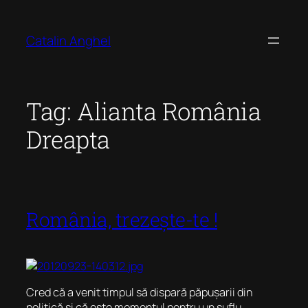
Skip
to
Catalin Anghel
content
Tag:
Alianta România
Dreapta
România, trezește-te !
Cred că a venit timpul să dispară păpușarii din
politică și că este momentul pentru un suflu