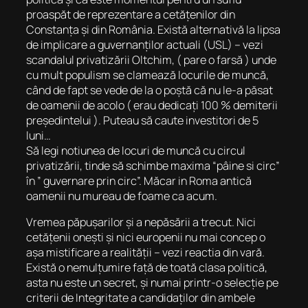
proaspăt de reprezentare a cetățenilor din
Constanța și din România. Există alternativă la lipsa
de implicare a guvernanților actuali (USL) – vezi
scandalul privatizării Oltchim, ( pare o farsă ) unde
cu mult populism se clamează locurile de muncă,
când de fapt se vede de la o poștă că nu le-a păsat
de oamenii de acolo ( erau dedicați 100 % demiterii
președintelui ). Puteau să caute investitori de 5
luni…
Să legi notiunea de locuri de muncă cu circul
privatizării, tinde să schimbe maxima “pâine si circ”
în ” guvernare prin circ”. Măcar in Roma antică
oamenii nu mureau de foame ca acum.
Vremea păpușarilor și a nepăsării a trecut. Nici
cetățenii onești și nici europenii nu mai concep o
așa mistificare a realității – vezi reactia din vară.
Există o nemulțumire față de toată clasa politică,
asta nu este un secret, și numai printr-o selecție pe
criterii de Integritate a candidaților din ambele