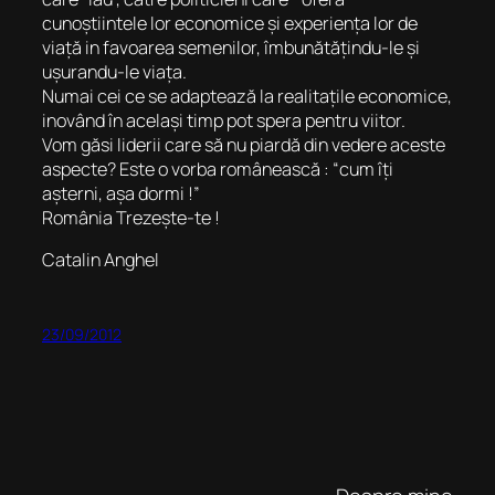
cunoștiintele lor economice și experiența lor de
viață in favoarea semenilor, îmbunătățindu-le și
ușurandu-le viața.
Numai cei ce se adaptează la realitațile economice,
inovând în același timp pot spera pentru viitor.
Vom găsi liderii care să nu piardă din vedere aceste
aspecte? Este o vorba românească : “cum îți
așterni, așa dormi !”
România Trezește-te !
Catalin Anghel
23/09/2012