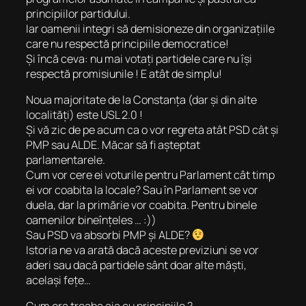
principiilor partidului.
Iar oamenii integri să demisioneze din organizațiile
care nu respectă principiile democratice!
Și încă ceva: nu mai votați partidele care nu își
respectă promisiunile ! E atât de simplu!
Noua majoritate de la Constanța (dar și din alte
localități) este USL 2.0 !
Și vă zic de pe acum ca o vor regreta atât PSD cât și
PMP sau ALDE. Măcar să fi așteptat
parlamentarele.
Cum vor cere ei voturile pentru Parlament cât timp
ei vor coabita la locale? Sau în Parlament se vor
duela, dar la primărie vor coabita. Pentru binele
oamenilor bineînțeles … :))
Sau PSD va absorbi PMP și ALDE?
Istoria ne va arată dacă aceste previziuni se vor
aderi sau dacă partidele sânt doar alte măști,
același fețe…