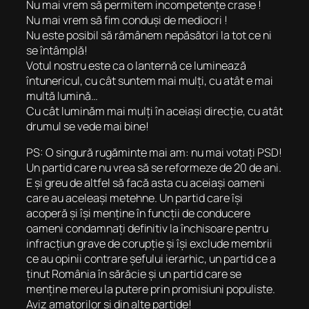
Nu mai vrem să permitem incompetențe crase !
Nu mai vrem să fim conduși de mediocri !
Nu este posibil să rămânem nepăsători la tot ce ni
se întâmplă!
Votul nostru este ca o lanternă ce luminează
întunericul, cu cât suntem mai mulți, cu atât e mai
multă lumină…
Cu cât luminăm mai mulți în aceiași direcție, cu atât
drumul se vede mai bine!
PS: O singură rugăminte mai am: nu mai votați PSD!
Un partid care nu vrea să se reformeze de 20 de ani.
E și greu de altfel să facă asta cu aceiași oameni
care au aceleași metehne. Un partid care își
acoperă și își menține în funcții de conducere
oameni condamnați definitiv la închisoare pentru
infracțiun grave de corupție și își exclude membrii
ce au opinii contrare șefului ierarhic, un partid ce a
ținut România în sărăcie și un partid care se
menține mereu la putere prin promisiuni populiste.
Aviz amatorilor și din alte partide!