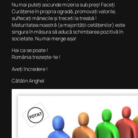
Nu mai puteți ascunde mizeria sub preș! Faceți
Curățenie în propria ogradă, promovați valorile,
suflecați mânecile și treceti la treabă !
Maturitatea noastră (a majorității cetățenilor) este
singura în măsura să aducă schimbarea pozitivă în
societate. Nu mai merge așa!
Hai ca se poate !
România trezește-te !
Aveți încredere !
Cătălin Anghel