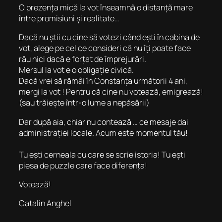
O prezența mică la vot înseamnă o distanță mare
între promisiuni și realitate…
Dacă nu știi cu cine să votezi când ești în cabina de
vot, alege pe cel ce consideri că nu îți poate face
rău nici dacă e forțat de împrejurări.
Mersul la vot e o obligație civică.
Dacă vrei să rămâi în Constanța următorii 4 ani,
mergi la vot ! Pentru că cine nu votează, emigrează!
(sau trăiește într-o lume a nepăsării)
Dar după aia, chiar nu contează … ce mesaje dai
administrației locale. Acum este momentul tău!
Tu ești cerneala cu care se scrie istoria! Tu ești
piesa de puzzle care face diferența!
Votează!
Catalin Anghel