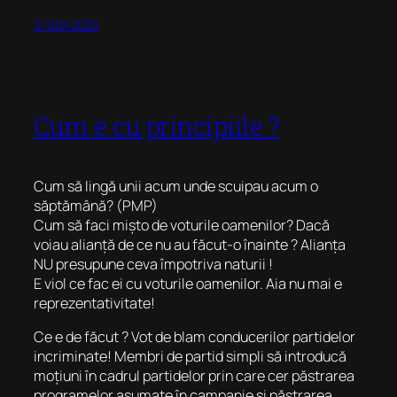
27/09/2020
Cum e cu principiile ?
Cum să lingă unii acum unde scuipau acum o
săptămână? (PMP)
Cum să faci mișto de voturile oamenilor? Dacă
voiau alianță de ce nu au făcut-o înainte ? Alianța
NU presupune ceva împotriva naturii !
E viol ce fac ei cu voturile oamenilor. Aia nu mai e
reprezentativitate!
Ce e de făcut ? Vot de blam conducerilor partidelor
incriminate! Membri de partid simpli să introducă
moțiuni în cadrul partidelor prin care cer păstrarea
programelor asumate în campanie și păstrarea