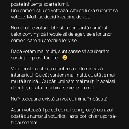
poate influența soarta lumii.
Unii oameni știu ce votează. Alții ce li s-a sugerat să
voteze. Mulți se decid în cabina de vot.
Numărul de voturi obținute reprezintă numărul
celor convinși că trebuie să delege visele lor unor
oameni care au propriile lor vise.
Dacă votăm mai mulți, sunt șanse să spulberăm
sondajele prost făcute …
Votul nostru este ca o lanternă ce luminează
întunericul. Cu cât suntem mai mulți, cu atât e mai
multă lumină… Cu cât luminăm mai mulți în aceiași
direcție, cu atât mai bine se vede drumul …
Nu întodeauna există un vot cu inima împăcată.
Acum votează-l pe cel ce nu i se îngroașă obrazul
odată cu numărul voturilor… asta poti chiar ușor să-
ți dai seama!