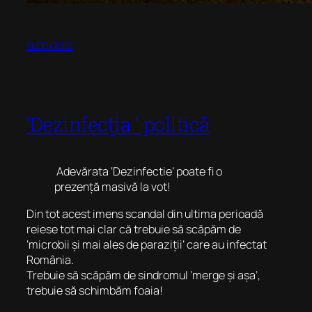
11/06/2016
‘Dezinfecția ‘ politică
Adevărata ‘Dezinfectie’ poate fi o
prezență masivă la vot!
Din tot acest imens scandal din ultima perioadă
reiese tot mai clar că trebuie să scăpăm de
‘microbii și mai ales de paraziții’ care au infectat
România.
Trebuie să scăpăm de sindromul ‘merge și așa’,
trebuie să schimbăm foaia!