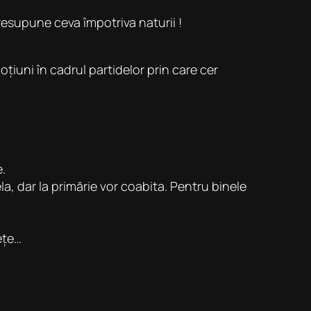
resupune ceva împotriva naturii !
țiuni în cadrul partidelor prin care cer
.
a, dar la primărie vor coabita. Pentru binele
ețe…