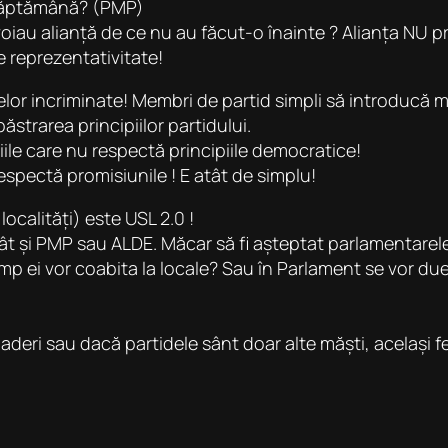
săptămână? (PMP)
oiau alianță de ce nu au făcut-o înainte ? Alianța NU p
 e reprezentativitate!
lor incriminate! Membri de partid simpli să introducă mo
trarea principiilor partidului.
iile care nu respectă principiile democratice!
respectă promisiunile ! E atât de simplu!
ocalități) este USL 2.0 !
cât și PMP sau ALDE. Măcar să fi așteptat parlamentarele
p ei vor coabita la locale? Sau în Parlament se vor duel
 aderi sau dacă partidele sânt doar alte măști, același f