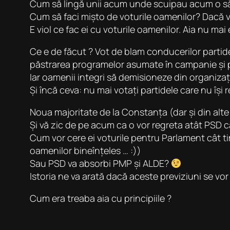
Cum să lingă unii acum unde scuipau acum o 
Cum să faci mișto de voturile oamenilor? Dacă v
E viol ce fac ei cu voturile oamenilor. Aia nu mai
Ce e de făcut ? Vot de blam conducerilor partide
păstrarea programelor asumate în campanie și păs
Iar oamenii integri să demisioneze din organizaț
Și încă ceva: nu mai votați partidele care nu își 
Noua majoritate de la Constanța (dar și din alte l
Și vă zic de pe acum ca o vor regreta atât PSD 
Cum vor cere ei voturile pentru Parlament cât tim
oamenilor bineînțeles … :))
Sau PSD va absorbi PMP și ALDE?
Istoria ne va arată dacă aceste previziuni se vor
Cum era treaba aia cu principiile ?