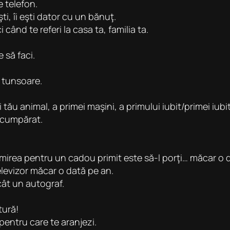
e telefon.
ti, îi eşti dator cu un bănuţ.
ând te referi la casa ta, familia ta.
 să faci.
ă tunsoare.
tău animal, a primei maşini, a primului iubit/primei iubi
u cumpărat.
mirea pentru un cadou primit este să-l porţi… măcar o 
televizor măcar o dată pe an.
ât un autograf.
tură!
pentru care te aranjezi.