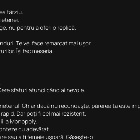
ea târziu.
ietenei.
ge, nu pentru a oferi o replică.
ânduri. Te vei face remarcat mai uşor.
rilor. Îşi fac meseria.
.
Cere sfaturi atunci când ai nevoie.
 prietenul. Chiar dacă nu recunoaşte, părerea ta este im
apid. Dar poţi fi cel mai rezistent.
ii la Monopoly.
 conteze cu adevărat.
oare sau a fi femeie uşoară. Găseşte-o!