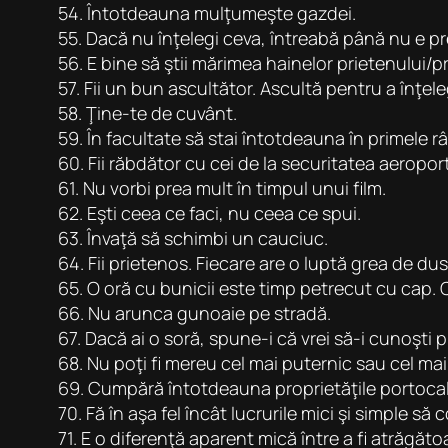
54. Întotdeauna mulţumeşte gazdei.
55. Dacă nu înţelegi ceva, întreabă până nu e pr
56. E bine să ştii mărimea hainelor prietenului/pr
57. Fii un bun ascultător. Ascultă pentru a înţele
58. Ţine-te de cuvânt.
59. În facultate să stai întotdeauna în primele r
60. Fii răbdător cu cei de la securitatea aeroportu
61. Nu vorbi prea mult în timpul unui film.
62. Eşti ceea ce faci, nu ceea ce spui.
63. Învaţă să schimbi un cauciuc.
64. Fii prietenos. Fiecare are o luptă grea de dus
65. O oră cu bunicii este timp petrecut cu cap. 
66. Nu arunca gunoaie pe stradă.
67. Dacă ai o soră, spune-i că vrei să-i cunoşti
68. Nu poţi fi mereu cel mai puternic sau cel mai r
69. Cumpără întotdeauna proprietăţile portocal
70. Fă în aşa fel încât lucrurile mici şi simple să
71. E o diferenţă aparent mică între a fi atrăgăt