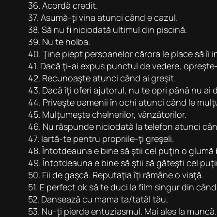
36. Acordă credit.
37. Asumă-ţi vina atunci când e cazul.
38. Să nu fi niciodată ultimul din piscină.
39. Nu te holba.
40. Ţine piept persoanelor cărora le place să îi i
41. Dacă ţi-ai expus punctul de vedere, opreşte-
42. Recunoaşte atunci când ai greşit.
43. Dacă îţi oferi ajutorul, nu te opri până nu ai 
44. Priveşte oamenii în ochi atunci când le mulţ
45. Mulţumeşte chelnerilor, vânzătorilor.
46. Nu răspunde niciodată la telefon atunci când
47. Iartă-te pentru propriile-ţi greşeli.
48. Întotdeauna e bine să ştii cel puţin o glumă
49. Întotdeauna e bine să ştii să găteşti cel puţ
50. Fii de gaşcă. Reputaţia îţi rămâne o viaţă.
51. E perfect ok să te duci la film singur din când
52. Dansează cu mama ta/tatăl tău.
53. Nu-ţi pierde entuziasmul. Mai ales la muncă.