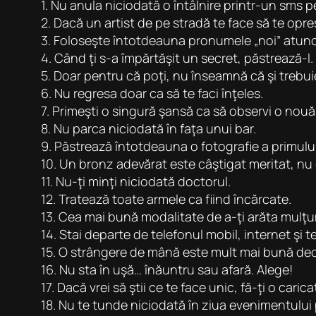
1. Nu anula niciodată o întâlnire printr-un sms p
2. Dacă un artist de pe stradă te face să te opreş
3. Foloseşte întotdeauna pronumele „noi” atunci c
4. Când ţi s-a împărtăşit un secret, păstrează-l.
5. Doar pentru că poţi, nu înseamnă că şi trebuie
6. Nu regresa doar ca să te faci înţeles.
7. Primeşti o singură şansă ca să observi o nou
8. Nu parca niciodată în faţa unui bar.
9. Păstrează întotdeauna o fotografie a primului 
10. Un bronz adevărat este câştigat meritat, n
11. Nu-ţi minţi niciodată doctorul.
12. Tratează toate armele ca fiind încărcate.
13. Cea mai bună modalitate de a-ţi arăta mulţu
14. Stai departe de telefonul mobil, internet şi 
15. O strângere de mână este mult mai bună dec
16. Nu sta în uşă… înăuntru sau afară. Alege!
17. Dacă vrei să ştii ce te face unic, fă-ţi o carica
18. Nu te tunde niciodată în ziua evenimentului 