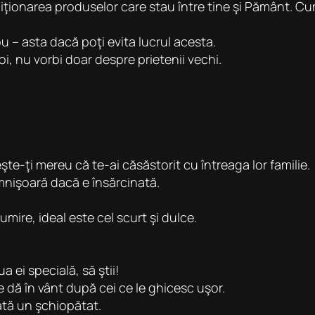
iziţionarea produselor care stau între tine şi Pământ. 
u – asta dacă poţi evita lucrul acesta.
oi, nu vorbi doar despre prietenii vechi.
te-ţi mereu că te-ai căsăstorit cu întreaga lor familie.
mnişoară dacă e însărcinată.
mire, ideal este cel scurt şi dulce.
a ei specială, să ştii!
 dă în vânt după cei ce le ghicesc uşor.
ată un şchiopătat.