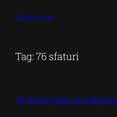
Skip
to
Catalin Anghel
content
Tag:
76 sfaturi
76 sfaturi plus unul de la t