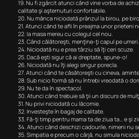
19. Nu fi zgârcit atunci când vine vorba de ach
calitate şi aşternuturi confortabile.
20. Nu mânca niciodată prânzul la birou, pe biro
21. Atunci când te afli în preajma unor prieteni n
22. Ia masa mereu cu colegul cel nou.
23. Când călătoreşti, menţine-ţi capul pe umeri.
24. Niciodată nu e prea târziu să îţi ceri scuze.
25. Dacă eşti sigur că ai dreptate, spune-o!
26. Niciodată nu îţi alegi singur porecla.
27. Atunci când te căsătoreşti cu cineva, aminteş
28. Sub nicio formă să nu întrebi vreodată o do
29. Nu te da în spectacol.
30. Atunci când trebuie să ţii un discurs de mulţu
31. Nu privi niciodată cu lăcomie.
32. Investeşte în bagaj de calitate.
33. Fă-ţi timp pentru mama ta de ziua ta… e şi ziu
34. Atunci când deschizi cadourile, nimeni nu se
35. Simpatia e precum o cârjă, nu simula niciod