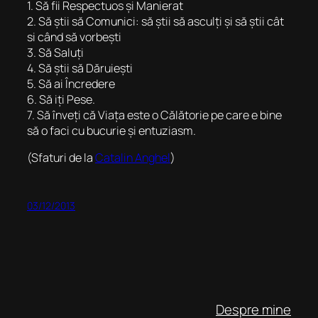
1. Să fii Respectuos și Manierat
2. Să știi să Comunici: să știi să asculți și să știi cât
si când să vorbești
3. Să Saluți
4. Să știi să Dăruiești
5. Să ai Încredere
6. Să iți Pese.
7. Să înveți că Viața este o Călătorie pe care e bine
să o faci cu bucurie și entuziasm.
(Sfaturi de la
Catalin Anghel
)
03/12/2013
Despre mine