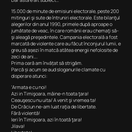
15.000 de minute de emisiuni electorale, peste 200
mitinguri şi sute de întruniri electorale. Este bilanţul
alegerilor din anul 1990, primele după aproape o
jumătate de veac, în care românii erau chemaţi să-
şi aleagă preşedintele. Campania electorală a fost
marcată de violente care au făcut înconjurul lumii, e
greu să așezi în matcă atâtea energii nefolosite de
zeci de ani….
Prima oară am învățat să strigăm.
Parcă și acum se aud sloganurile clamate cu
disperare atunci:
‘Armata e cu noi!
Azi in Timişoara, mâine-n toata ţara!
Ceauşescu nu uita/ A venit şi vremea ta!
De Crăciun ne-am luat raţia de libertate.
Fără violentă!
Ieri în Timişoara, azi în toată ţara!
Jilava!