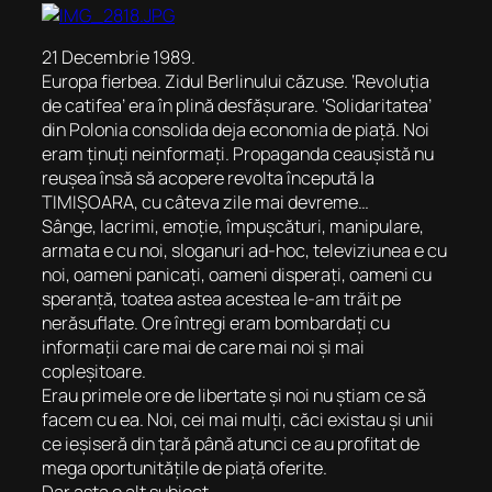
21 Decembrie 1989.
Europa fierbea. Zidul Berlinului căzuse. ‘Revoluția
de catifea’ era în plină desfășurare. ‘Solidaritatea’
din Polonia consolida deja economia de piață. Noi
eram ținuți neinformați. Propaganda ceaușistă nu
reușea însă să acopere revolta începută la
TIMIȘOARA, cu câteva zile mai devreme…
Sânge, lacrimi, emoție, împușcături, manipulare,
armata e cu noi, sloganuri ad-hoc, televiziunea e cu
noi, oameni panicați, oameni disperați, oameni cu
speranță, toatea astea acestea le-am trăit pe
nerăsuflate. Ore întregi eram bombardați cu
informații care mai de care mai noi și mai
copleșitoare.
Erau primele ore de libertate și noi nu știam ce să
facem cu ea. Noi, cei mai mulți, căci existau și unii
ce ieșiseră din țară până atunci ce au profitat de
mega oportunitățile de piață oferite.
Dar asta e alt subiect…