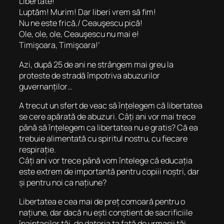
Libertate!
Luptăm! Murim! Dar liberi vrem să fim!
Nu ne este frică,/ Ceauşescu pică!
Ole, ole, ole, Ceauşescu nu mai e!
Timişoara, Timişoara!’
Azi, după 25 de ani ne strângem mai greu la
proteste de stradă împotriva abuzurilor
guvernanților…
A trecut un sfert de veac să înțelegem că libertatea
se cere apărată de abuzuri. Câți ani vor mai trece
până să înțelegem ca libertatea nu e gratis? Că ea
trebuie alimentată cu spiritul nostru, cu fiecare
respirație.
Câți ani vor trece până vom întelege că educația
este extrem de importantă pentru copiii noștri, dar
și pentru noi ca națiune?
Libertatea e cea mai de preț comoară pentru o
națiune, dar dacă nu ești conștient de sacrificiile
înaintașilor tăi, de datoria ta față de urmașii tăi,