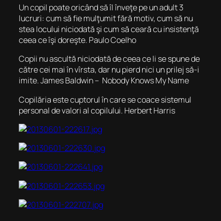
Un copil poate oricând să îl înveţe pe un adult 3
lucruri: cum să fie mulţumit fără motiv, cum să nu
stea locului niciodată şi cum să ceară cu insistenţă
ceea ce îşi doreşte. Paulo Coelho
Copii nu ascultă niciodată de ceea ce li se spune de
către cei mai în vîrsta, dar nu pierd nici un prilej să-i
imite. James Baldwin –  Nobody Knows My Name
Copilăria este cuptorul în care se coace sistemul
personal de valori al copilului. Herbert Harris