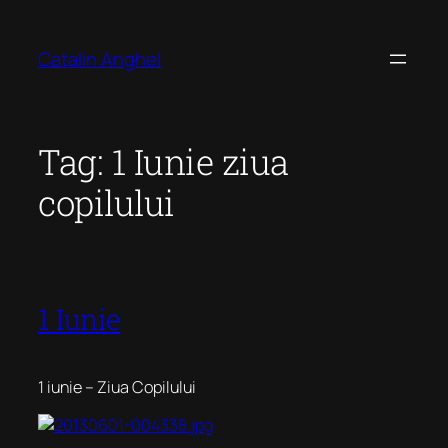
Skip
to
Catalin Anghel
content
Tag:
1 Iunie ziua
copilului
1 Iunie
1 iunie – Ziua Copilului